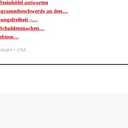
Steinhöfel antworten
ogrammbeschwerde an den…
nungsfreiheit –…
d: Schuldenmachen…
ubiose…
nhöfel
•
USA