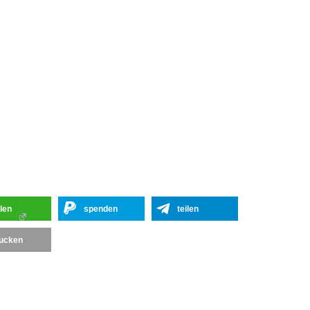
ilen
spenden
teilen
ucken