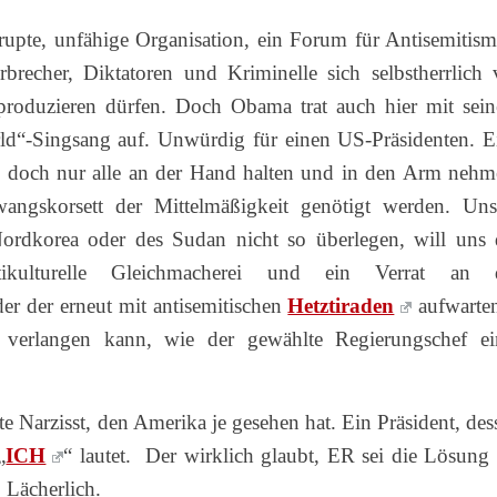
rupte, unfähige Organisation, ein Forum für Antisemitism
recher, Diktatoren und Kriminelle sich selbstherrlich 
 produzieren dürfen. Doch Obama trat auch hier mit sei
ld“-Singsang auf.
Unwürdig für einen US-Präsidenten. E
s doch nur alle an der Hand halten und in den Arm nehm
angskorsett der Mittelmäßigkeit genötigt werden. Uns
Nordkorea oder des Sudan nicht so überlegen, will uns 
kulturelle Gleichmacherei und ein Verrat an 
er der erneut mit antisemitischen
Hetztiraden
aufwarte
verlangen kann, wie der gewählte Regierungschef ei
te Narzisst, den Amerika je gesehen hat. Ein Präsident, des
„
ICH
“ lautet. Der wirklich glaubt, ER sei die Lösung 
. Lächerlich.