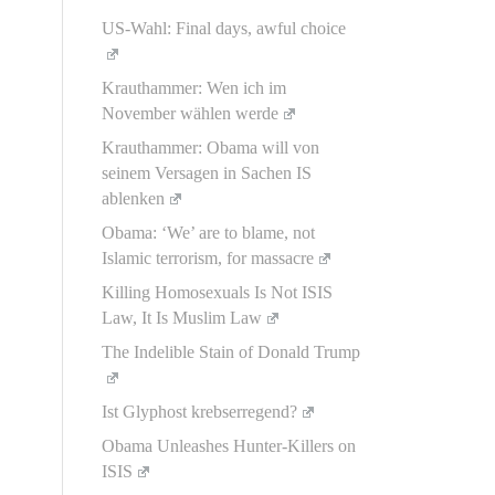
US-Wahl: Final days, awful choice
Krauthammer: Wen ich im
November wählen werde
Krauthammer: Obama will von
seinem Versagen in Sachen IS
ablenken
Obama: ‘We’ are to blame, not
Islamic terrorism, for massacre
Killing Homosexuals Is Not ISIS
Law, It Is Muslim Law
The Indelible Stain of Donald Trump
Ist Glyphost krebserregend?
Obama Unleashes Hunter-Killers on
ISIS