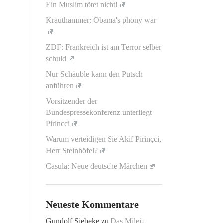
Ein Muslim tötet nicht!
Krauthammer: Obama's phony war
ZDF: Frankreich ist am Terror selber
schuld
Nur Schäuble kann den Putsch
anführen
Vorsitzender der
Bundespressekonferenz unterliegt
Pirincci
Warum verteidigen Sie Akif Pirinçci,
Herr Steinhöfel?
Casula: Neue deutsche Märchen
Neueste Kommentare
Gundolf Siebeke
zu
Das Milei-