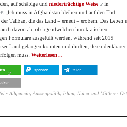
anden, auf schäbige und
niederträchtige Weise
in
: „Ich muss in Afghanistan bleiben und auf den Tod
n der Taliban, die das Land – erneut – erobern. Das Leben 
h auch davon ab, ob irgendwelchen bürokratischen
gen Formulare ausgefüllt werden, während seit 2015
unser Land gelangen konnten und durften, deren denkbarer
erfolgen muss.
Wei­ter­le­sen…
ilen
spenden
teilen
ucken
fel
•
Allgemein
,
Aussenpolitik
,
Islam
,
Naher und Mittlerer Os