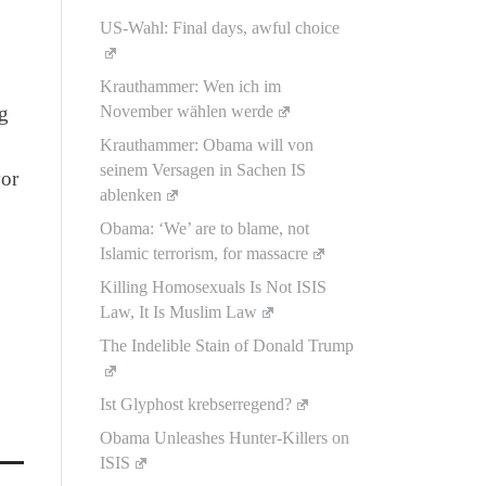
US-Wahl: Final days, awful choice
Krauthammer: Wen ich im
g
November wählen werde
Krauthammer: Obama will von
seinem Versagen in Sachen IS
vor
ablenken
Obama: ‘We’ are to blame, not
Islamic terrorism, for massacre
Killing Homosexuals Is Not ISIS
Law, It Is Muslim Law
The Indelible Stain of Donald Trump
Ist Glyphost krebserregend?
Obama Unleashes Hunter-Killers on
ISIS