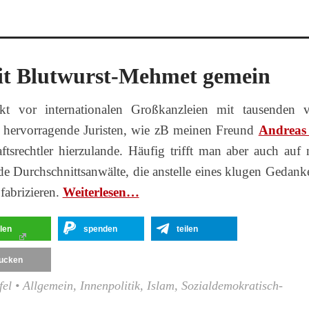
it Blutwurst-Mehmet gemein
kt vor internationalen Großkanzleien mit tausenden 
da hervorragende Juristen, wie zB meinen Freund
Andreas
aftsrechtler hierzulande. Häufig trifft man aber auch auf 
 Durchschnittsanwälte, die anstelle eines klugen Gedank
fabrizieren.
Wei­ter­le­sen…
ilen
spenden
teilen
ucken
fel
•
Allgemein
,
Innenpolitik
,
Islam
,
Sozialdemokratisch-