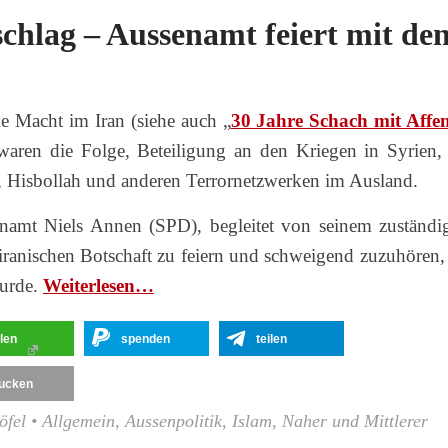
chlag – Aussenamt feiert mit de
e Macht im Iran (siehe auch „
30 Jahre Schach mit Affe
waren die Folge, Beteiligung an den Kriegen in Syrien,
, Hisbollah und anderen Terrornetzwerken im Ausland.
enamt Niels Annen (SPD), begleitet von seinem zuständi
 iranischen Botschaft zu feiern und schweigend zuzuhören, 
wurde.
Wei­ter­le­sen…
ilen
spenden
teilen
ucken
öfel
•
Allgemein
,
Aussenpolitik
,
Islam
,
Naher und Mittlerer