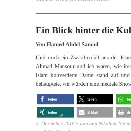
Ein Blick hinter die Ku
Von Hamed Abdel-Samad
Und noch ein Zwischenfall aus der Islam
Ahmad Mansour und ich waren, wie imme
Islam konvertierte Dame stand auf und 
behauptete, wir würden eine mediale Sho
teilen
teilen
te
teilen
E-Mail
dr
2. Dezember 2018
•
Joachim Nikolaus Steinh