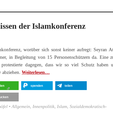
lissen der Islamkonferenz
konferenz, worüber sich sonst keiner aufregt: Seyran At
r, in Begleitung von 15 Personenschützern da. Eine 
protestierte dagegen, dass wir so viel Schutz haben 
w abziehen.
Wei­ter­le­sen…
ilen
spenden
teilen
ucken
öfel
•
Allgemein
,
Innenpolitik
,
Islam
,
Sozialdemokratisch-