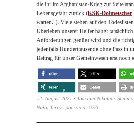
die ihr im Afghanistan-Krieg zur Seite st
Lebensgefahr zurück (
KSK-Dolmetscher
warten.“). Viele stehen auf den Todesliste
Überleben unserer Helfer hängt tatsächlic
Anforderungen genügt wird und die richti
jedenfalls Hunderttausende ohne Pass in 
Beitrag für unser Gemeinwesen erst noch 
teilen
teilen
te
teilen
E-Mail
dr
12. August 2021
•
Joachim Nikolaus Steinhö
Nato
,
Terrorsponsoren
,
USA