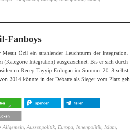
il-Fanboys
 Mesut Özil ein strahlender Leuchtturm der Integration.
(Kategorie Integration) ausgezeichnet. Bis er sich durch 
äsidenten Recep Tayyip Erdogan im Sommer 2018 selbst 
 von 2014 könnte in der Debatte als Sieger vom Platz geh
ilen
spenden
teilen
ucken
•
Allgemein
,
Aussenpolitik
,
Europa
,
Innenpolitik
,
Islam
,