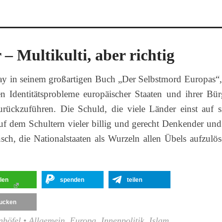
– Multikulti, aber richtig
y in seinem großartigen Buch „Der Selbstmord Europas“,
n Identitätsprobleme europäischer Staaten und ihrer Bür
urückzuführen. Die Schuld, die viele Länder einst auf s
uf dem Schultern vieler billig und gerecht Denkender und 
ch, die Nationalstaaten als Wurzeln allen Übels aufzulös
ilen
spenden
teilen
ucken
nhöfel
•
Allgemein
,
Europa
,
Innenpolitik
,
Islam
,