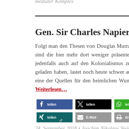
medialer Komplex
Gen. Sir Charles Napier 
Folgt man den Thesen von Douglas Murra
sind die hier mehr dort weniger präsente
jedenfalls auch auf den Kolonialismus z
geladen haben, lastet noch heute schwer a
eine der Quellen für den heimlichen Wuns
Wei­ter­le­sen…
teilen
teilen
te
teilen
E-Mail
dr
24. September 2018
•
Joachim Nikolaus Stei