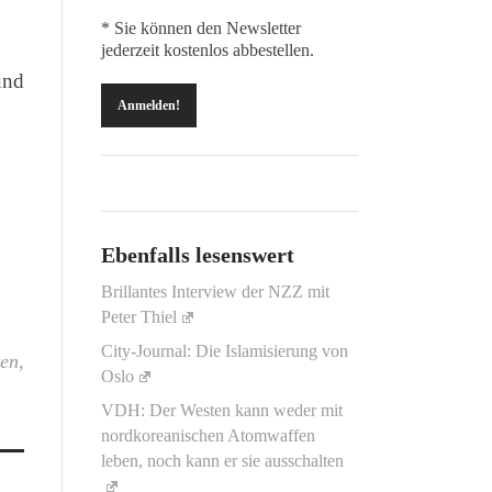
* Sie können den Newsletter
jederzeit kostenlos abbestellen.
und
Ebenfalls lesenswert
Brillantes Interview der NZZ mit
Peter Thiel
City-Journal: Die Islamisierung von
ten
,
Oslo
VDH: Der Westen kann weder mit
nordkoreanischen Atomwaffen
leben, noch kann er sie ausschalten