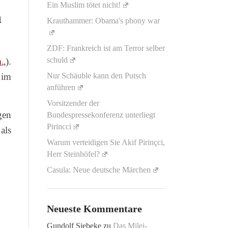
Ein Muslim tötet nicht!
n
Krauthammer: Obama's phony war
ZDF: Frankreich ist am Terror selber
schuld
n
„).
 im
Nur Schäuble kann den Putsch
anführen
Vorsitzender der
gen
Bundespressekonferenz unterliegt
Pirincci
als
Warum verteidigen Sie Akif Pirinçci,
Herr Steinhöfel?
Casula: Neue deutsche Märchen
Neueste Kommentare
Gundolf Siebeke
zu
Das Milei-