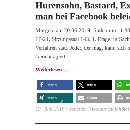
Hurensohn, Bastard, Ex
man bei Facebook belei
Morgen, am 20.06.2019, finden um 11:3
17-21, Sitzungssaal 143, 1. Etage, in Sac
Verfahren statt. Jeder, der mag, kann sic
Gericht agiert.
Wei­ter­le­sen…
teilen
teilen
te
teilen
E-Mail
dr
19. Juni 2019
•
Joachim Nikolaus Steinhöfel