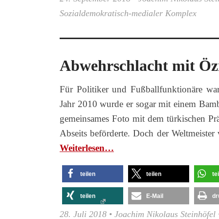
Sozialdemokratisch-medialer Komplex
Abwehrschlacht mit Öz
Für Politiker und Fußballfunktionäre war
Jahr 2010 wurde er sogar mit einem Bambi 
gemeinsames Foto mit dem türkischen Pr
Abseits beförderte. Doch der Weltmeister
Wei­ter­le­sen…
teilen
teilen
te
teilen
E-Mail
dr
28. Juli 2018
•
Joachim Nikolaus Steinhöfel