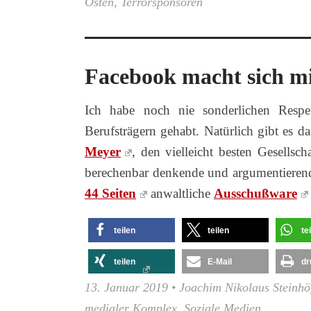
Osten
,
Terrorsponsoren
Facebook macht sich m
Ich habe noch nie sonderlichen Respe
Berufsträgern gehabt. Natürlich gibt es 
Meyer
, den vielleicht besten Gesellsch
berechenbar denkende und argumentierende
44 Seiten
anwaltliche
Ausschußware
teilen
teilen
te
teilen
E-Mail
dr
13. Januar 2019
•
Joachim Nikolaus Steinhö
medialer Komplex
,
Soziale Medien