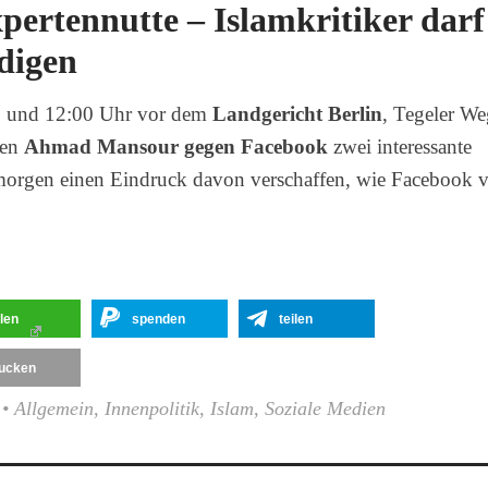
pertennutte – Islamkritiker darf
digen
0 und 12:00 Uhr vor dem
Landgericht Berlin
, Tegeler We
hen
Ahmad Mansour gegen Facebook
zwei interessante
h morgen einen Eindruck davon verschaffen, wie Facebook 
ilen
spenden
teilen
ucken
•
Allgemein
,
Innenpolitik
,
Islam
,
Soziale Medien