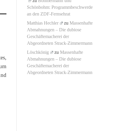
zu
Böhmermann und
Schönbohm: Programmbeschwerde
an den ZDF-Fernsehrat
Matthias Hechler
zu
Massenhafte
Abmahnungen – Die dubiose
Geschäftemacherei der
Abgeordneten Strack-Zimmermann
Löschkönig
zu
Massenhafte
es,
Abmahnungen – Die dubiose
zum
Geschäftemacherei der
Abgeordneten Strack-Zimmermann
und