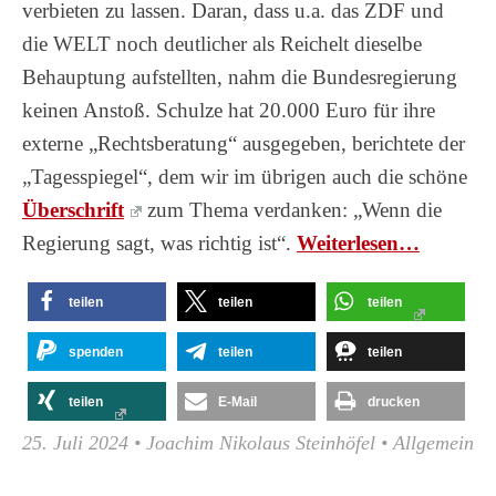
verbieten zu lassen. Daran, dass u.a. das ZDF und
die WELT noch deutlicher als Reichelt dieselbe
Behauptung aufstellten, nahm die Bundesregierung
keinen Anstoß. Schulze hat 20.000 Euro für ihre
externe „Rechtsberatung“ ausgegeben, berichtete der
„Tagesspiegel“, dem wir im übrigen auch die schöne
Überschrift
zum Thema verdanken: „Wenn die
Regierung sagt, was richtig ist“.
Wei­ter­le­sen…
teilen
teilen
teilen
spenden
teilen
teilen
teilen
E-Mail
drucken
25. Juli 2024
•
Joachim Nikolaus Steinhöfel
•
Allgemein