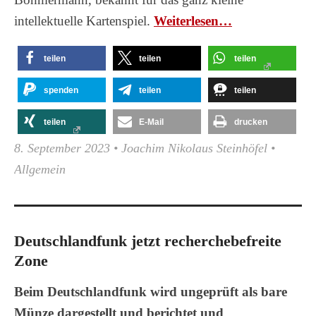
intellektuelle Kartenspiel.
Wei­ter­le­sen…
teilen
teilen
teilen
spenden
teilen
teilen
teilen
E-Mail
drucken
8. September 2023
•
Joachim Nikolaus Steinhöfel
•
Allgemein
Deutschlandfunk jetzt recherchebefreite
Zone
Beim Deutschlandfunk wird ungeprüft als bare
Münze dargestellt und berichtet und