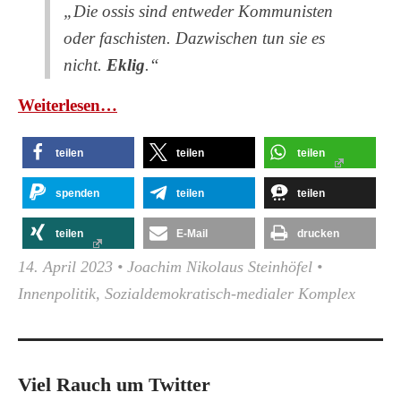
„Die ossis sind entweder Kommunisten
oder faschisten. Dazwischen tun sie es
nicht.
Eklig
.“
Wei­ter­le­sen…
teilen
teilen
teilen
spenden
teilen
teilen
teilen
E-Mail
drucken
14. April 2023
•
Joachim Nikolaus Steinhöfel
•
Innenpolitik
,
Sozialdemokratisch-medialer Komplex
Viel Rauch um Twitter