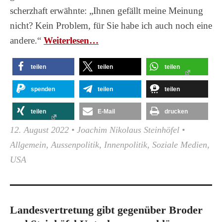
scherzhaft erwähnte: „Ihnen gefällt meine Meinung
nicht? Kein Problem, für Sie habe ich auch noch eine
andere.“
Wei­ter­le­sen…
teilen
teilen
teilen
spenden
teilen
teilen
teilen
E-Mail
drucken
12. August 2022
•
Joachim Nikolaus Steinhöfel
•
Allgemein
,
Aussenpolitik
,
Innenpolitik
,
Soziale Medien
,
USA
Landesvertretung gibt gegenüber Broder