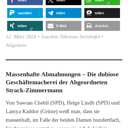
teilen
teilen
teilen
spenden
teilen
teilen
teilen
E-Mail
drucken
12. März 2024
•
Joachim Nikolaus Steinhöfel
•
Allgemein
Massenhafte Abmahnungen – Die dubiose
Geschäftemacherei der Abgeordneten
Strack-Zimmermann
Von Sawsan Chebli (SPD), Helge Lindh (SPD) und
Lamya Kaddor (Grüne) weiß man, dass sie
massenhaft, im Falle der beiden Damen hundertfach,