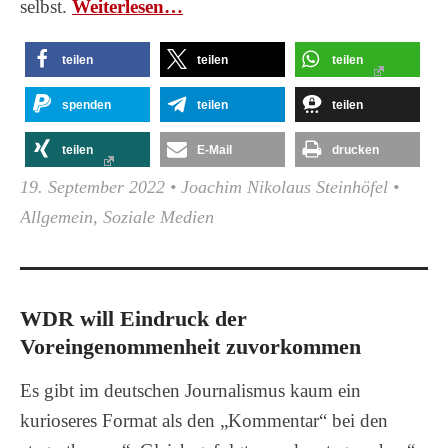
selbst.
Wei­ter­le­sen…
teilen
teilen
teilen
spenden
teilen
teilen
teilen
E-Mail
drucken
19. September 2022
•
Joachim Nikolaus Steinhöfel
•
Allgemein
,
Soziale Medien
WDR will Eindruck der
Voreingenommenheit zuvorkommen
Es gibt im deutschen Journalismus kaum ein
kurioseres Format als den „Kommentar“ bei den