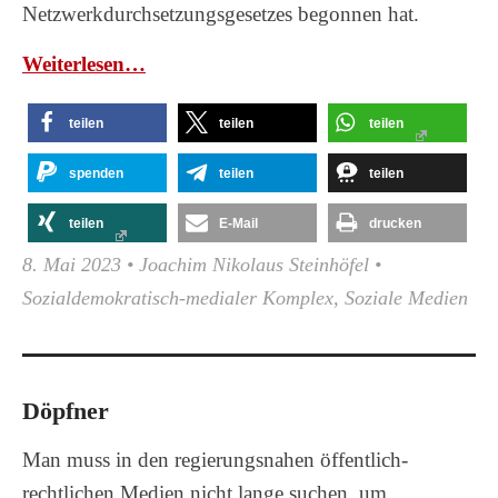
Netzwerkdurchsetzungsgesetzes begonnen hat.
Wei­ter­le­sen…
teilen
teilen
teilen
spenden
teilen
teilen
teilen
E-Mail
drucken
8. Mai 2023
•
Joachim Nikolaus Steinhöfel
•
Sozialdemokratisch-medialer Komplex
,
Soziale Medien
Döpfner
Man muss in den regierungsnahen öffentlich-
rechtlichen Medien nicht lange suchen, um