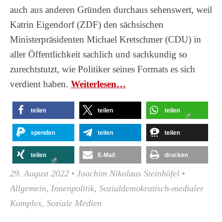
auch aus anderen Gründen durchaus sehenswert, weil
Katrin Eigendorf (ZDF) den sächsischen
Ministerpräsidenten Michael Kretschmer (CDU) in
aller Öffentlichkeit sachlich und sachkundig so
zurechtstutzt, wie Politiker seines Formats es sich
verdient haben.
Wei­ter­le­sen…
teilen
teilen
teilen
spenden
teilen
teilen
teilen
E-Mail
drucken
29. August 2022
•
Joachim Nikolaus Steinhöfel
•
Allgemein
,
Innenpolitik
,
Sozialdemokratisch-medialer
Komplex
,
Soziale Medien