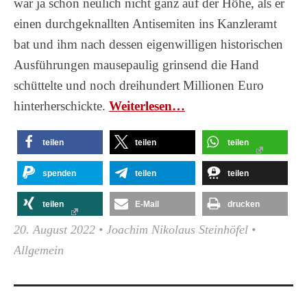
war ja schon neulich nicht ganz auf der Höhe, als er
einen durchgeknallten Antisemiten ins Kanzleramt
bat und ihm nach dessen eigenwilligen historischen
Ausführungen mausepaulig grinsend die Hand
schüttelte und noch dreihundert Millionen Euro
hinterherschickte.
Wei­ter­le­sen…
teilen
teilen
teilen
spenden
teilen
teilen
teilen
E-Mail
drucken
20. August 2022
•
Joachim Nikolaus Steinhöfel
•
Allgemein