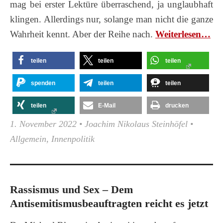
mag bei erster Lektüre überraschend, ja unglaubhaft
klingen. Allerdings nur, solange man nicht die ganze
Wahrheit kennt. Aber der Reihe nach.
Wei­ter­le­sen…
teilen
teilen
teilen
spenden
teilen
teilen
teilen
E-Mail
drucken
1. November 2022
•
Joachim Nikolaus Steinhöfel
•
Allgemein
,
Innenpolitik
Rassismus und Sex – Dem
Antisemitismusbeauftragten reicht es jetzt