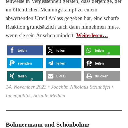
teilweise in Vergessenheit geraten, dass derjenige, der
im öffentlichen Meinungskampf zu einem
abwertenden Urteil Anlass gegeben hat, eine scharfe
Reaktion grundsätzlich auch dann hinnehmen muss,
wenn sie sein Ansehen mindert.
Wei­ter­le­sen…
teilen
teilen
teilen
spenden
teilen
teilen
teilen
E-Mail
drucken
14. November 2023
•
Joachim Nikolaus Steinhöfel
•
Innenpolitik
,
Soziale Medien
Böhmermann und Schönbohm: