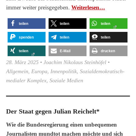
immer weiter preisgegeben.
Wei­ter­le­sen…
teilen
teilen
teilen
spenden
teilen
teilen
teilen
E-Mail
drucken
28. März 2025
•
Joachim Nikolaus Steinhöfel
•
Allgemein
,
Europa
,
Innenpolitik
,
Sozialdemokratisch-
medialer Komplex
,
Soziale Medien
Der Staat gegen Julian Reichelt*
Wie die Bundesregierung einen unbequemen
Journalisten mundtot machen möchte und sich