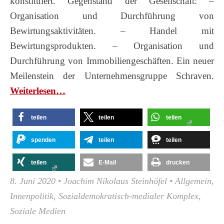
konstituiert. Gegenstand der Gesellschaft: –
Organisation und Durchführung von
Bewirtungsaktivitäten. – Handel mit
Bewirtungsprodukten. – Organisation und
Durchführung von Immobiliengeschäften. Ein neuer
Meilenstein der Unternehmensgruppe Schraven.
Wei­ter­le­sen…
teilen
teilen
teilen
spenden
teilen
teilen
teilen
E-Mail
drucken
8. Juni 2020
•
Joachim Nikolaus Steinhöfel
•
Allgemein
,
Innenpolitik
,
Sozialdemokratisch-medialer Komplex
,
Soziale Medien