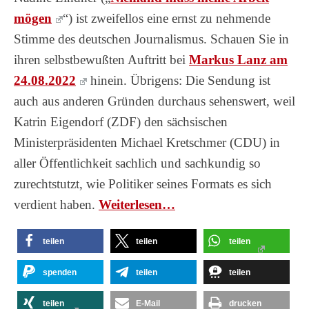
mögen
“) ist zweifellos eine ernst zu nehmende
Stimme des deutschen Journalismus. Schauen Sie in
ihren selbstbewußten Auftritt bei
Markus Lanz am
24.08.2022
hinein. Übrigens: Die Sendung ist
auch aus anderen Gründen durchaus sehenswert, weil
Katrin Eigendorf (ZDF) den sächsischen
Ministerpräsidenten Michael Kretschmer (CDU) in
aller Öffentlichkeit sachlich und sachkundig so
zurechtstutzt, wie Politiker seines Formats es sich
verdient haben.
Wei­ter­le­sen…
teilen
teilen
teilen
spenden
teilen
teilen
teilen
E-Mail
drucken