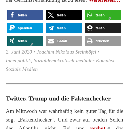
teilen
teilen
teilen
spenden
teilen
teilen
teilen
E-Mail
drucken
2. Juni 2020
•
Joachim Nikolaus Steinhöfel
•
Innenpolitik
,
Sozialdemokratisch-medialer Komplex
,
Soziale Medien
Twitter, Trump und die Faktenchecker
Am Mittwoch war wahrhaftig kein guter Tag für die
sog. „Faktenchecker“. Und zwar auf beiden Seiten
des Atlantiks nicht. Bei uns
verbot
das