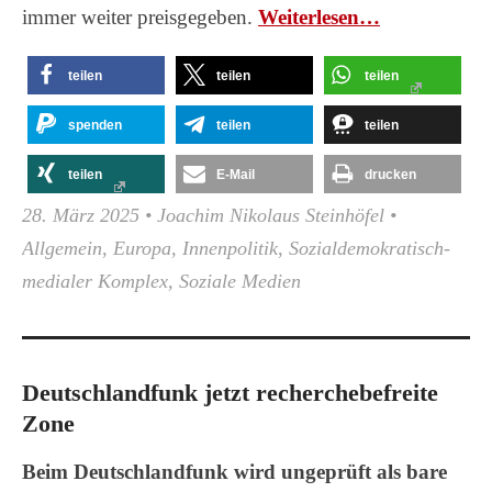
immer weiter preisgegeben.
Wei­ter­le­sen…
teilen
teilen
teilen
spenden
teilen
teilen
teilen
E-Mail
drucken
28. März 2025
•
Joachim Nikolaus Steinhöfel
•
Allgemein
,
Europa
,
Innenpolitik
,
Sozialdemokratisch-
medialer Komplex
,
Soziale Medien
Deutschlandfunk jetzt recherchebefreite
Zone
Beim Deutschlandfunk wird ungeprüft als bare