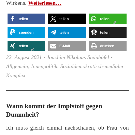
Wirkens.
Wei­ter­le­sen…
teilen
teilen
teilen
spenden
teilen
teilen
teilen
E-Mail
drucken
22. August 2021
•
Joachim Nikolaus Steinhöfel
•
Allgemein
,
Innenpolitik
,
Sozialdemokratisch-medialer
Komplex
Wann kommt der Impfstoff gegen
Dummheit?
Ich muss gleich einmal nachschauen, ob Frau von