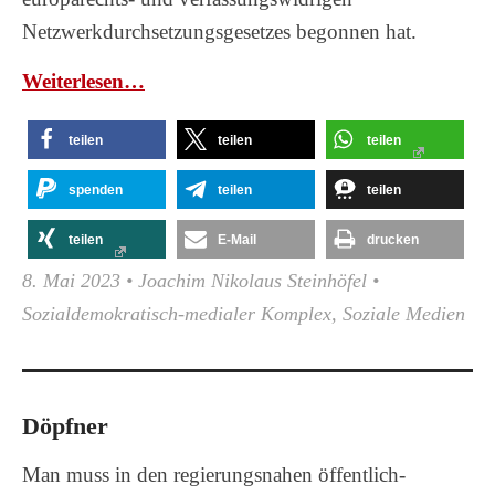
Netzwerkdurchsetzungsgesetzes begonnen hat.
Wei­ter­le­sen…
teilen
teilen
teilen
spenden
teilen
teilen
teilen
E-Mail
drucken
8. Mai 2023
•
Joachim Nikolaus Steinhöfel
•
Sozialdemokratisch-medialer Komplex
,
Soziale Medien
Döpfner
Man muss in den regierungsnahen öffentlich-