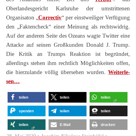
Oberlandesgericht Karlsruhe der umstrittenen
Organisaton „
Correctiv
“ per einstweiliger Verfügung
den „Faktencheck“ einer Meinung als rechtswidrig.
Auf der anderen Seite des Ozeans wagte Twitter eine
Attacke auf seinen Großkunden Donald J. Trump.
Die Kritik an Trumps Reaktion ist begründet,
allerdings stehen ihm rechtlich Möglichkeiten offen,
die hierzulande völlig übersehen wurden.
Wei­ter­le­
sen…
teilen
teilen
teilen
spenden
teilen
teilen
teilen
E-Mail
drucken