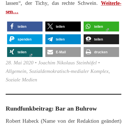
lassen“, der Tichy, das rechte Schwein.
Wei­ter­le­
sen…
teilen
teilen
teilen
spenden
teilen
teilen
teilen
E-Mail
drucken
28. Mai 2020
•
Joachim Nikolaus Steinhöfel
•
Allgemein
,
Sozialdemokratisch-medialer Komplex
,
Soziale Medien
Rundfunkbeitrag: Bar an Buhrow
Robert Habeck (Name von der Redaktion geändert)