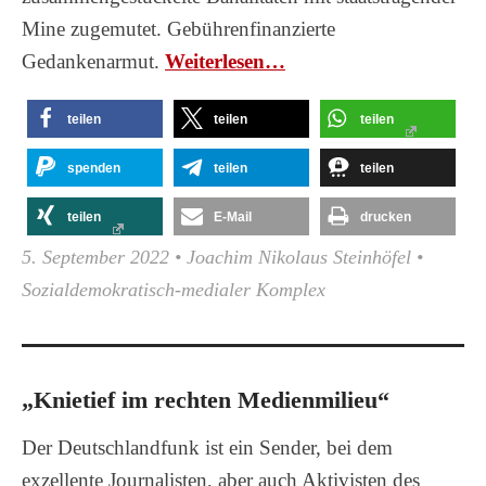
Mine zugemutet. Gebührenfinanzierte
Gedankenarmut.
Wei­ter­le­sen…
teilen
teilen
teilen
spenden
teilen
teilen
teilen
E-Mail
drucken
5. September 2022
•
Joachim Nikolaus Steinhöfel
•
Sozialdemokratisch-medialer Komplex
„Knietief im rechten Medienmilieu“
Der Deutschlandfunk ist ein Sender, bei dem
exzellente Journalisten, aber auch Aktivisten des