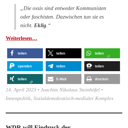
„Die ossis sind entweder Kommunisten
oder faschisten. Dazwischen tun sie es
nicht.
Eklig
.“
Wei­ter­le­sen…
teilen
teilen
teilen
spenden
teilen
teilen
teilen
E-Mail
drucken
14. April 2023
•
Joachim Nikolaus Steinhöfel
•
Innenpolitik
,
Sozialdemokratisch-medialer Komplex
WDR will Eindruck der