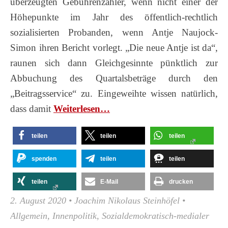
überzeugten Gebührenzahler, wenn nicht einer der
Höhepunkte im Jahr des öffentlich-rechtlich
sozialisierten Probanden, wenn Antje Naujock-
Simon ihren Bericht vorlegt. „Die neue Antje ist da“,
raunen sich dann Gleichgesinnte pünktlich zur
Abbuchung des Quartalsbeträge durch den
„Beitragsservice“ zu. Eingeweihte wissen natürlich,
dass damit
Wei­ter­le­sen…
teilen
teilen
teilen
spenden
teilen
teilen
teilen
E-Mail
drucken
2. August 2020
•
Joachim Nikolaus Steinhöfel
•
Allgemein
,
Innenpolitik
,
Sozialdemokratisch-medialer