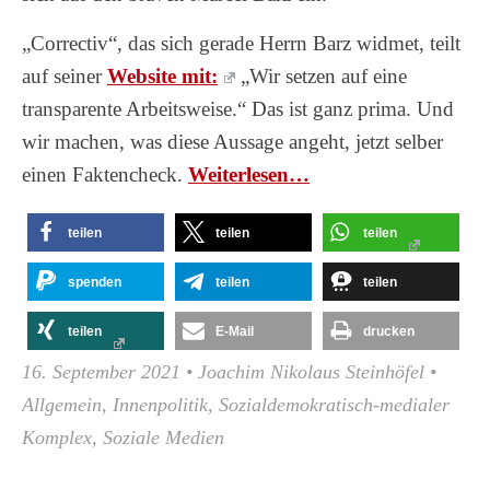
„Correctiv“, das sich gerade Herrn Barz widmet, teilt
auf seiner
Website mit:
„Wir setzen auf eine
transparente Arbeitsweise.“ Das ist ganz prima. Und
wir machen, was diese Aussage angeht, jetzt selber
einen Faktencheck.
Wei­ter­le­sen…
teilen
teilen
teilen
spenden
teilen
teilen
teilen
E-Mail
drucken
16. September 2021
•
Joachim Nikolaus Steinhöfel
•
Allgemein
,
Innenpolitik
,
Sozialdemokratisch-medialer
Komplex
,
Soziale Medien