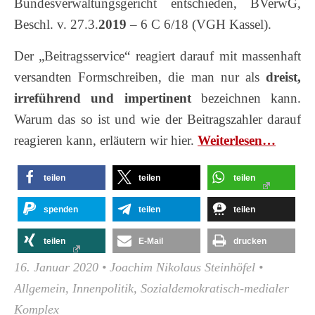
Bundesverwaltungsgericht entschieden, BVerwG,
Beschl. v. 27.3.
2019
– 6 C 6/18 (VGH Kassel).
Der „Beitragsservice“ reagiert darauf mit massenhaft
versandten Formschreiben, die man nur als
dreist,
irreführend und impertinent
bezeichnen kann.
Warum das so ist und wie der Beitragszahler darauf
reagieren kann, erläutern wir hier.
Wei­ter­le­sen…
teilen
teilen
teilen
spenden
teilen
teilen
teilen
E-Mail
drucken
16. Januar 2020
•
Joachim Nikolaus Steinhöfel
•
Allgemein
,
Innenpolitik
,
Sozialdemokratisch-medialer
Komplex