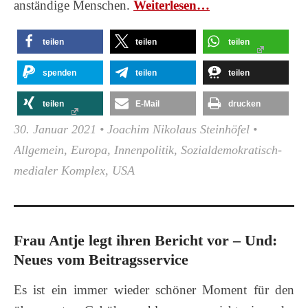
anständige Menschen.
Wei­ter­le­sen…
teilen
teilen
teilen
spenden
teilen
teilen
teilen
E-Mail
drucken
30. Januar 2021
•
Joachim Nikolaus Steinhöfel
•
Allgemein
,
Europa
,
Innenpolitik
,
Sozialdemokratisch-
medialer Komplex
,
USA
Frau Antje legt ihren Bericht vor – Und:
Neues vom Beitragsservice
Es ist ein immer wieder schöner Moment für den