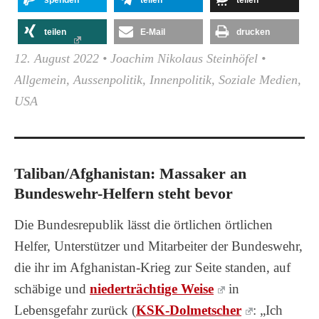
spenden
teilen
teilen
teilen
E-Mail
drucken
12. August 2022
•
Joachim Nikolaus Steinhöfel
•
Allgemein
,
Aussenpolitik
,
Innenpolitik
,
Soziale Medien
,
USA
Taliban/Afghanistan: Massaker an
Bundeswehr-Helfern steht bevor
Die Bundesrepublik lässt die örtlichen örtlichen
Helfer, Unterstützer und Mitarbeiter der Bundeswehr,
die ihr im Afghanistan-Krieg zur Seite standen, auf
schäbige und
niederträchtige Weise
in
Lebensgefahr zurück (
KSK-Dolmetscher
: „Ich