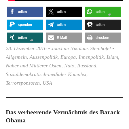
teilen
teilen
teilen
spenden
teilen
teilen
teilen
E-Mail
drucken
28. Dezember 2016
•
Joachim Nikolaus Steinhöfel
•
Allgemein
,
Aussenpolitik
,
Europa
,
Innenpolitik
,
Islam
,
Naher und Mittlerer Osten
,
Nato
,
Russland
,
Sozialdemokratisch-medialer Komplex
,
Terrorsponsoren
,
USA
Das verheerende Vermächtnis des Barack
Obama