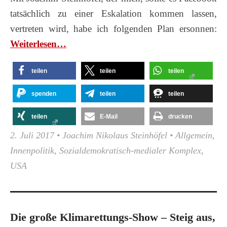
tatsächlich zu einer Eskalation kommen lassen,
vertreten wird, habe ich folgenden Plan ersonnen:
Wei­ter­le­sen…
teilen
teilen
teilen
spenden
teilen
teilen
teilen
E-Mail
drucken
2. Juli 2017
•
Joachim Nikolaus Steinhöfel
•
Allgemein
,
Innenpolitik
,
Sozialdemokratisch-medialer Komplex
,
USA
Die große Klimarettungs-Show – Steig aus,