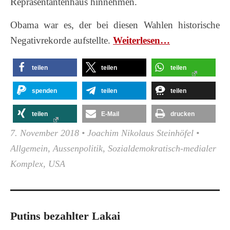
Repräsentantenhaus hinnehmen.
Obama war es, der bei diesen Wahlen historische
Negativrekorde aufstellte.
Wei­ter­le­sen…
teilen
teilen
teilen
spenden
teilen
teilen
teilen
E-Mail
drucken
7. November 2018
•
Joachim Nikolaus Steinhöfel
•
Allgemein
,
Aussenpolitik
,
Sozialdemokratisch-medialer
Komplex
,
USA
Putins bezahlter Lakai