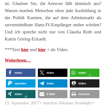
ist. Glauben Sie, die Antwort fällt identisch aus?
Warum machen Menschen ohne jede Ausbildung in
der Politik Karriere, die auf dem Arbeitsmarkt als
unvermittelbare Hartz-IV-Empfänger enden würden?
Und ich spreche nicht nur von Claudia Roth und
Katrin Göring-Eckardt.
***Text
hier
und
hier
als Video.
Wei­ter­le­sen…
teilen
teilen
teilen
spenden
teilen
teilen
teilen
E-Mail
drucken
15. September 2017
•
Joachim Nikolaus Steinhöfel
•