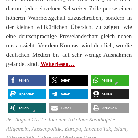
darum, jeder einzelnen Schweizer Zeile per se einen
höheren Wahrheitsgehalt zuzuschreiben, sondern in
der kleinen willkürlichen Übersicht zu zeigen, wie
eine deutschprachige Presselandschaft gleich neben
uns aussieht. Vor dem Kontrast wird deutlich, wo die
deutschen Medien bis auf sehr wenige Ausnahmen
gelandet sind.
Wei­ter­le­sen…
teilen
teilen
teilen
spenden
teilen
teilen
teilen
E-Mail
drucken
26. August 2017
•
Joachim Nikolaus Steinhöfel
•
Allgemein
,
Aussenpolitik
,
Europa
,
Innenpolitik
,
Islam
,