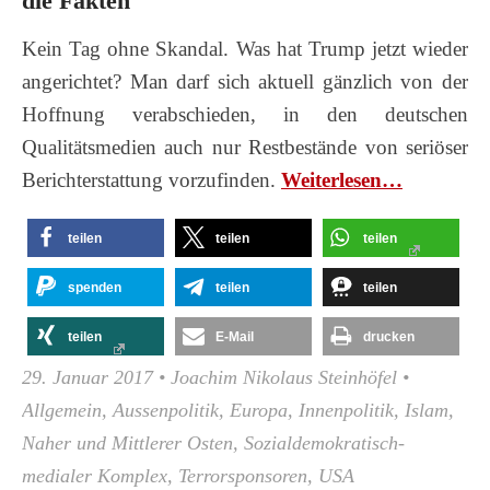
die Fakten
Kein Tag ohne Skandal. Was hat Trump jetzt wieder
angerichtet? Man darf sich aktuell gänzlich von der
Hoffnung verabschieden, in den deutschen
Qualitätsmedien auch nur Restbestände von seriöser
Berichterstattung vorzufinden.
Wei­ter­le­sen…
teilen
teilen
teilen
spenden
teilen
teilen
teilen
E-Mail
drucken
29. Januar 2017
•
Joachim Nikolaus Steinhöfel
•
Allgemein
,
Aussenpolitik
,
Europa
,
Innenpolitik
,
Islam
,
Naher und Mittlerer Osten
,
Sozialdemokratisch-
medialer Komplex
,
Terrorsponsoren
,
USA