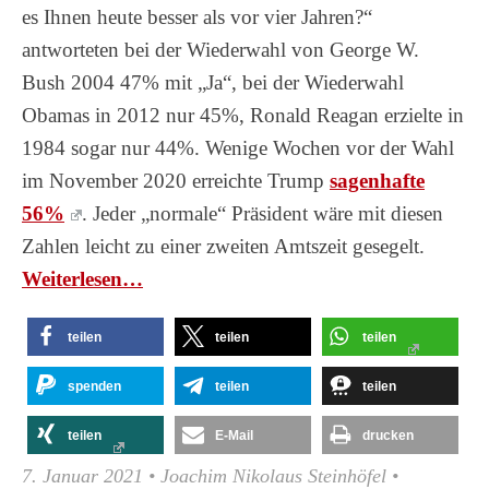
es Ihnen heute besser als vor vier Jahren?“
antworteten bei der Wiederwahl von George W.
Bush 2004 47% mit „Ja“, bei der Wiederwahl
Obamas in 2012 nur 45%, Ronald Reagan erzielte in
1984 sogar nur 44%. Wenige Wochen vor der Wahl
im November 2020 erreichte Trump
sagenhafte
56%
. Jeder „normale“ Präsident wäre mit diesen
Zahlen leicht zu einer zweiten Amtszeit gesegelt.
Wei­ter­le­sen…
teilen
teilen
teilen
spenden
teilen
teilen
teilen
E-Mail
drucken
7. Januar 2021
•
Joachim Nikolaus Steinhöfel
•