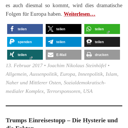
es auch diesmal so kommt, wird dies dramatische
Folgen für Europa haben.
Wei­ter­le­sen…
teilen
teilen
teilen
spenden
teilen
teilen
teilen
E-Mail
drucken
13. Februar 2017
•
Joachim Nikolaus Steinhöfel
•
Allgemein
,
Aussenpolitik
,
Europa
,
Innenpolitik
,
Islam
,
Naher und Mittlerer Osten
,
Sozialdemokratisch-
medialer Komplex
,
Terrorsponsoren
,
USA
Trumps Einreisestopp – Die Hysterie und