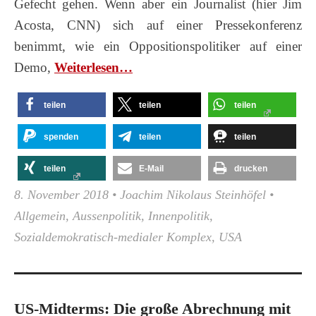
Gefecht gehen. Wenn aber ein Journalist (hier Jim
Acosta, CNN) sich auf einer Pressekonferenz
benimmt, wie ein Oppositionspolitiker auf einer
Demo,
Wei­ter­le­sen…
teilen
teilen
teilen
spenden
teilen
teilen
teilen
E-Mail
drucken
8. November 2018
•
Joachim Nikolaus Steinhöfel
•
Allgemein
,
Aussenpolitik
,
Innenpolitik
,
Sozialdemokratisch-medialer Komplex
,
USA
US-Midterms: Die große Abrechnung mit