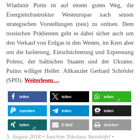
Wladimir Putin ist auf einem guten Weg, die
Energieinfrastruktur Westeuropas nach seinen
strategischen Vorstellungen (neu) zu ordnen. Dem
russischen Prädienten geht es dabei sicher auch um
den Verkauf von Erdgas in den Westen, im Kern aber
um die Isolierung, Einschüchterung und Erpressung
Polens, der baltischen Staaten und der Ukraine.
Putins williger Helfer: Altkanzler Gerhard Schröder
(SPD).
Wei­ter­le­sen…
teilen
teilen
teilen
spenden
teilen
teilen
teilen
E-Mail
drucken
5. August 2018
•
Joachim Nikolaus Steinhöfel
•