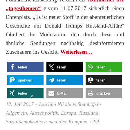
„tagesthemen“
vom 11.07.2017 sicherlich einen
Ehrenplatz. „Es ist neuer Stoff in der abenteuerlichen
Geschichte um Donald Trumps Russland-Affäre“
fabuliert die Moderatorin den durch diese und
ähnliche Sendungen nachhaltig desinformierten
Zuschauern ins Gesicht.
Wei­ter­le­sen…
teilen
teilen
teilen
spenden
teilen
teilen
teilen
E-Mail
drucken
12. Juli 2017
•
Joachim Nikolaus Steinhöfel
•
Allgemein
,
Aussenpolitik
,
Europa
,
Russland
,
Sozialdemokratisch-medialer Komplex
,
USA