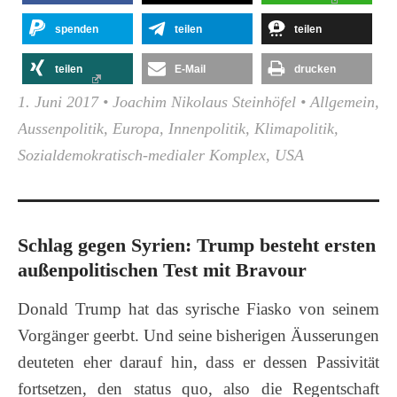
spenden
teilen
teilen
teilen
E-Mail
drucken
1. Juni 2017
•
Joachim Nikolaus Steinhöfel
•
Allgemein
,
Aussenpolitik
,
Europa
,
Innenpolitik
,
Klimapolitik
,
Sozialdemokratisch-medialer Komplex
,
USA
Schlag gegen Syrien: Trump besteht ersten
außenpolitischen Test mit Bravour
Donald Trump hat das syrische Fiasko von seinem
Vorgänger geerbt. Und seine bisherigen Äusserungen
deuteten eher darauf hin, dass er dessen Passivität
fortsetzen, den status quo, also die Regentschaft