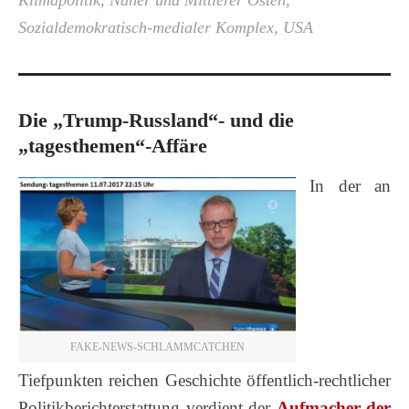
Klimapolitik
,
Naher und Mittlerer Osten
,
Sozialdemokratisch-medialer Komplex
,
USA
Die „Trump-Russland“- und die
„tagesthemen“-Affäre
In der an
FAKE-NEWS-SCHLAMMCATCHEN
Tiefpunkten reichen Geschichte öffentlich-rechtlicher
Politikberichterstattung verdient der
Aufmacher der