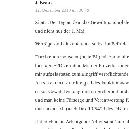
J. Kraus
12. Dezember 2010 um 00:49
Zitat: „Der Tag an dem das Gewaltmonopol des
und nicht nur der 1. Mai.
Verträge sind einzuhalten – selbst im Befind
Durch ein Arbeitsamt (neue BL) mit zutun al
hiesigen SPD verraten. Mit der Prozedur eine
mir aufgelasteten zum Eingriff verpflichtende
A u s n a h m e z u r R e g e l des Funktionsv
es zur Gewährleistung innerer Sicherheit und
und man keine Fürsorge und Verantwortung fü
muss man sich (nach Drs. 13/5498 des DB) in 
Hat mich mein Arbeitgeber Arbeitsamt (hier a