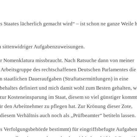
 Staates lächerlich gemacht wird“ – ist schon ne ganze Weile 
en sittenwidriger Aufgabenzuweisungen.
ter Nomenklatura missbraucht. Nach Ratsuche dann von meiner
r Arbeitsgruppe des rechtschaffenen Deutschen Parlamentes die
n staatlichen Daueraufgaben (Straftatsermittlungen) in eine
orbehaltes definiert und mich damit wohl zum Besten gehalten, w
 zur Kosteneinsparung im Staat, diesem so viel günstiger kommt
r den Arbeitnehmer zu pflegen hat. Zur Krönung dieser Zote,
diesem Verhältnis auch noch als „Prüfbeamter“ betiteln lassen.
ls Verfolgungsbehörde bestimmt) für eingriffsbefugte Aufgabe