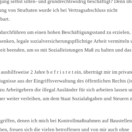
ung selbst sitten- und grundrechtswidrig beschäftigt? Denn üb
g von Straftaten wurde ich bei Vertragsabschluss nicht
bart.
durchführen um einen hohen Beschäftigungsstand zu erzielen,
senken, legale sozialversicherungspflichtige Arbeit vermitteln
keit beenden, um so mit Sozialleistungen Maß zu halten und das
shilfsweise 2 Jahre b e f r i s t e t ein, überträgt mir im privat
gnisse aus der Eingriffsverwaltung des öffentlichen Rechts (
 Arbeitgebern die illegal Ausländer für sich arbeiten lassen 
er weiter verleihen, um dem Staat Sozialabgaben und Steuern 
griffen, denen ich mich bei Kontrollmaßnahmen auf Baustellen,
ehen, freuen sich die vielen betroffenen und von mir auch ohne