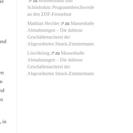
zu
Böhmermann und
er
Schönbohm: Programmbeschwerde
an den ZDF-Fernsehrat
Matthias Hechler
zu
Massenhafte
Abmahnungen – Die dubiose
Geschäftemacherei der
 und
Abgeordneten Strack-Zimmermann
Löschkönig
zu
Massenhafte
Abmahnungen – Die dubiose
Geschäftemacherei der
en
Abgeordneten Strack-Zimmermann
im
und
zu
 in