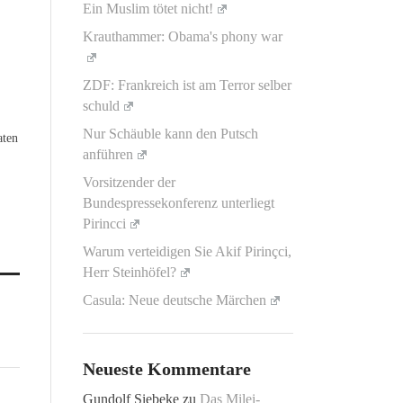
Ein Muslim tötet nicht!
Krauthammer: Obama's phony war
ZDF: Frankreich ist am Terror selber
schuld
Nur Schäuble kann den Putsch
aten
anführen
Vorsitzender der
Bundespressekonferenz unterliegt
Pirincci
Warum verteidigen Sie Akif Pirinçci,
Herr Steinhöfel?
Casula: Neue deutsche Märchen
Neueste Kommentare
Gundolf Siebeke
zu
Das Milei-