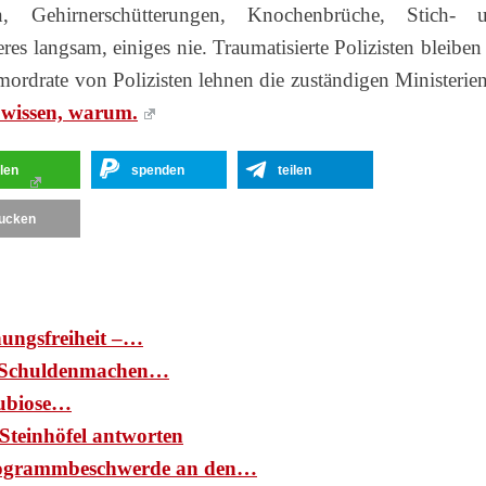
n, Gehirnerschütterungen, Knochenbrüche, Stich- 
s langsam, einiges nie. Traumatisierte Polizisten bleiben 
mordrate von Polizisten lehnen die zuständigen Ministerien
 wissen, warum.
ilen
spenden
teilen
ucken
nungsfreiheit –…
d: Schuldenmachen…
ubiose…
Steinhöfel antworten
ogrammbeschwerde an den…