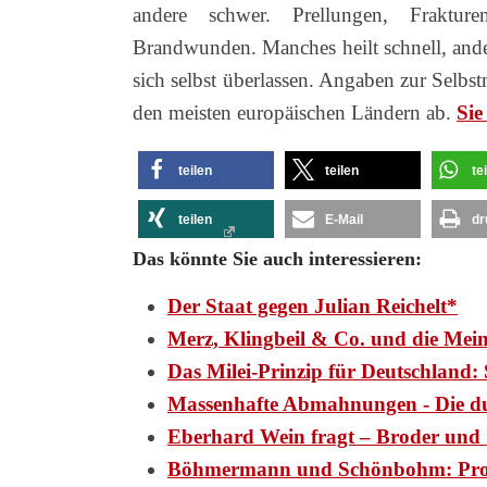
andere schwer. Prellungen, Frakture
Brandwunden. Manches heilt schnell, andere
sich selbst überlassen. Angaben zur Selbst
den meisten europäischen Ländern ab.
Sie
teilen
teilen
te
teilen
E-Mail
dr
Das könnte Sie auch interessieren:
Der Staat gegen Julian Reichelt*
Merz, Klingbeil & Co. und die Mei
Das Milei-Prinzip für Deutschlan
Massenhafte Abmahnungen - Die d
Eberhard Wein fragt – Broder und 
Böhmermann und Schönbohm: Pr