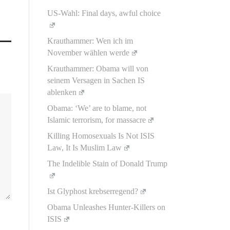
US-Wahl: Final days, awful choice
Krauthammer: Wen ich im
November wählen werde
Krauthammer: Obama will von
seinem Versagen in Sachen IS
ablenken
Obama: ‘We’ are to blame, not
Islamic terrorism, for massacre
Killing Homosexuals Is Not ISIS
Law, It Is Muslim Law
The Indelible Stain of Donald Trump
Ist Glyphost krebserregend?
Obama Unleashes Hunter-Killers on
ISIS