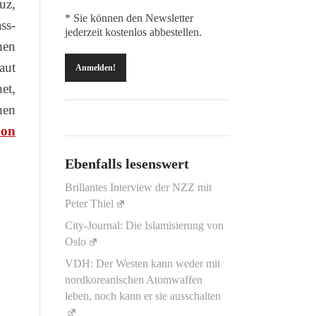
uz,
* Sie können den Newsletter
ss-
jederzeit kostenlos abbestellen.
hen
aut
et,
hen
hon
Ebenfalls lesenswert
Brillantes Interview der NZZ mit
Peter Thiel
City-Journal: Die Islamisierung von
Oslo
VDH: Der Westen kann weder mit
nordkoreanischen Atomwaffen
leben, noch kann er sie ausschalten