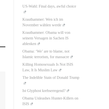
US-Wahl: Final days, awful choice
Krauthammer: Wen ich im
November wählen werde
Krauthammer: Obama will von
seinem Versagen in Sachen IS
ablenken
Obama: ‘We’ are to blame, not
Islamic terrorism, for massacre
Killing Homosexuals Is Not ISIS
Law, It Is Muslim Law
The Indelible Stain of Donald Trump
Ist Glyphost krebserregend?
Obama Unleashes Hunter-Killers on
ISIS