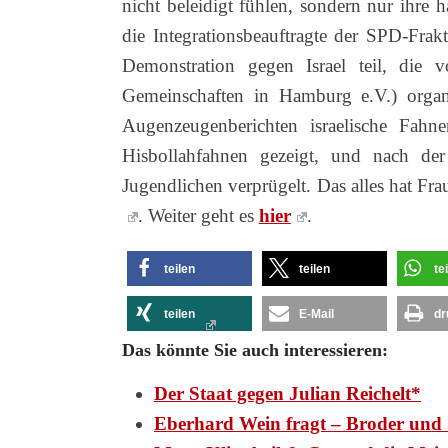
nicht beleidigt fühlen, sondern nur ihre
die Integrationsbeauftragte der SPD-Fra
Demonstration gegen Israel teil, die
Gemeinschaften in Hamburg e.V.) organ
Augenzeugenberichten israelische Fahne
Hisbollahfahnen gezeigt, und nach d
Jugendlichen verprügelt. Das alles hat Fr
.
Weiter geht es
hier
.
teilen
teilen
te
teilen
E-Mail
dr
Das könnte Sie auch interessieren:
Der Staat gegen Julian Reichelt*
Eberhard Wein fragt – Broder und 