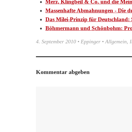
Merz, Klingbeil & Co. und die Mei
Massenhafte Abmahnungen - Die d
Das Milei-Prinzip für Deutschlan
Böhmermann und Schönbohm: Pr
4. September 2010
•
Eppinger
•
Allgemein
,
I
Kommentar abgeben