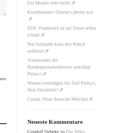
Ein Muslim tötet nicht!
Krauthammer: Obama's phony war
ZDF: Frankreich ist am Terror selber
schuld
Nur Schäuble kann den Putsch
anführen
Vorsitzender der
Bundespressekonferenz unterliegt
Pirincci
aten
Warum verteidigen Sie Akif Pirinçci,
Herr Steinhöfel?
Casula: Neue deutsche Märchen
Neueste Kommentare
Gundolf Siebeke
zu
Das Milei-