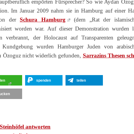
 hauptberuflich empörten Fürsprecher? So wie Aydan Özog
ktion. Im Januar 2009 nahm sie in Hamburg auf einer Ha
 von der
Schura Hamburg
(dem „Rat der islamisc
isiert worden war. Auf dieser Demonstration wurden l
n verbrannt, der Holocaust auf Transparenten geleugn
er Kundgebung wurden Hamburger Juden von arabisc
au Özoguz nicht widerlich gefunden,
Sarrazins Thesen sc
ilen
spenden
teilen
ucken
Steinhöfel antworten