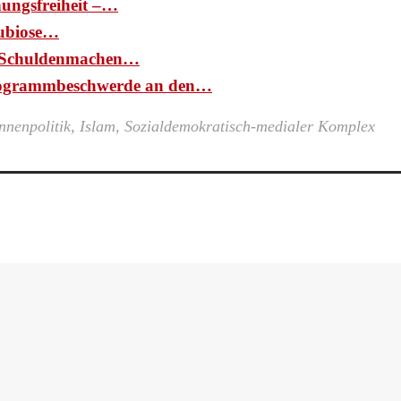
nungsfreiheit –…
ubiose…
d: Schuldenmachen…
ogrammbeschwerde an den…
nnenpolitik
,
Islam
,
Sozialdemokratisch-medialer Komplex