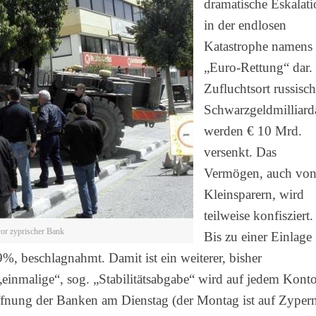
dramatische Eskalat
in der endlosen
Katastrophe namens
„Euro-Rettung“ dar.
Zufluchtsort russisch
Schwarzgeldmilliard
werden € 10 Mrd.
versenkt. Das
Vermögen, auch vo
Kleinsparern, wird
teilweise konfisziert.
vor zyprischer Bank
Bis zu einer Einlage
, beschlagnahmt. Damit ist ein weiterer, bisher
einmalige“, sog. „Stabilitätsabgabe“ wird auf jedem Kont
ffnung der Banken am Dienstag (der Montag ist auf Zyper