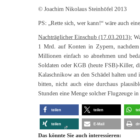
© Joachim Nikolaus Steinhöfel 2013
PS: „Rette sich, wer kann!“ wäre auch ein
Nachträglicher Einschub (17.03.2013):
Was
1 Mrd. auf Konten in Zypern, nachdem 
Millionen einfach so abnehmen und bedank
Soldaten oder KGB (heute FSB)-Killer, d
Kalaschnikow an den Schädel halten und
bitten, nicht auch eine durchaus plausib
Stunden eine Menge solcher Flugzeuge in 
teilen
teilen
te
teilen
E-Mail
dr
Das könnte Sie auch interessieren: