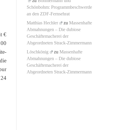
zu
Böhmermann und
Schönbohm: Programmbeschwerde
an den ZDF-Fernsehrat
Matthias Hechler
zu
Massenhafte
Abmahnungen – Die dubiose
t €
Geschäftemacherei der
100
Abgeordneten Strack-Zimmermann
te-
Löschkönig
zu
Massenhafte
Abmahnungen – Die dubiose
die
Geschäftemacherei der
pur
Abgeordneten Strack-Zimmermann
 24