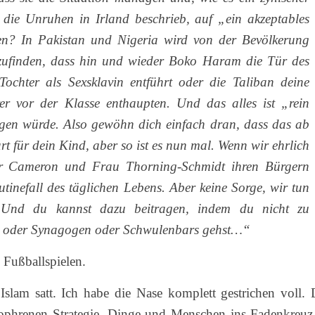
f die Unruhen in Irland beschrieb, auf „ein akzeptables
? In Pakistan und Nigeria wird von der Bevölkerung
bzufinden, dass hin und wieder Boko Haram die Tür des
Tochter als Sexsklavin entführt oder die Taliban deine
er vor der Klasse enthaupten. Und das alles ist „rein
gen würde. Also gewöhn dich einfach dran, dass das ab
rt für dein Kind, aber so ist es nun mal. Wenn wir ehrlich
Herr Cameron und Frau Thorning-Schmidt ihren Bürgern
inefall des täglichen Lebens. Aber keine Sorge, wir tun
 Und du kannst dazu beitragen, indem du nicht zu
n oder Synagogen oder Schwulenbars gehst…“
 Fußballspielen.
lam satt. Ich habe die Nase komplett gestrichen voll. 
zophrenen Strategie, Dinge und Menschen ins Fadenkreuz