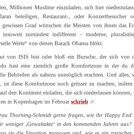
n, Millionen Muslime einzuladen, sich hier niederzulass
aran beteiligen, Restaurant-, oder Konzertbesucher o
m gewissen Grad wünschen die Meisten von ihnen das E
 insoweit zumindest indifferent – moderne, pluralistis
erselle Werte“ von denen Barack Obama blökt.
ut von ISIS bist oder bloß ein Bursche, der sich von 
 du hast eine ziemlich große Komfortzone in der du d
die Behörden als nahezu unmöglich erachten. Und alles, 
, ist diese Komfortzone noch grösser zu machen, indem 
auf den Kontinent einladen, die sich niederlassen können,
cken in Kopenhagen im Februar
schrieb
:
au Thorning-Schmidt gerne fragen, wie ihr Happy End
für weniger ‚Gewaltakte‘ in den kommenden Jahren aus?
ass sie die Situation managen und, wie es ein zynischer