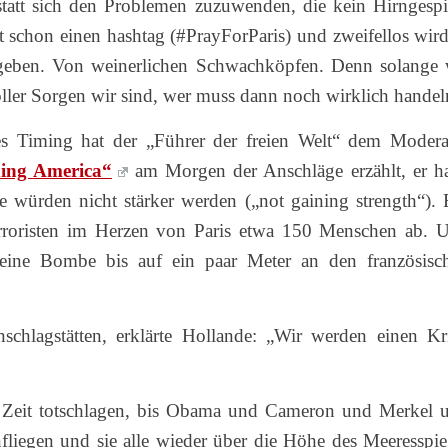
nstatt sich den Problemen zuzuwenden, die kein Hirngespi
t schon einen hashtag (#PrayForParis) und zweifellos wird
eben. Von weinerlichen Schwachköpfen. Denn solange 
oller Sorgen wir sind, wer muss dann noch wirklich handel
es Timing hat der „Führer der freien Welt“ dem Modera
ing America“
am Morgen der Anschläge erzählt, er ha
e würden nicht stärker werden („not gaining strength“). 
Terroristen im Herzen von Paris etwa 150 Menschen ab. 
 eine Bombe bis auf ein paar Meter an den französisc
schlagstätten, erklärte Hollande: „Wir werden einen Kr
as Zeit totschlagen, bis Obama und Cameron und Merkel 
liegen und sie alle wieder über die Höhe des Meeresspie