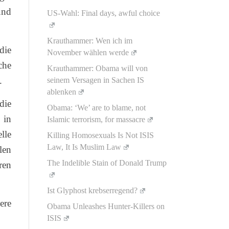
und
US-Wahl: Final days, awful choice
Krauthammer: Wen ich im
die
November wählen werde
che
Krauthammer: Obama will von
.
seinem Versagen in Sachen IS
ablenken
die
Obama: ‘We’ are to blame, not
 in
Islamic terrorism, for massacre
lle
Killing Homosexuals Is Not ISIS
Law, It Is Muslim Law
len
The Indelible Stain of Donald Trump
ren
Ist Glyphost krebserregend?
ere
Obama Unleashes Hunter-Killers on
ISIS