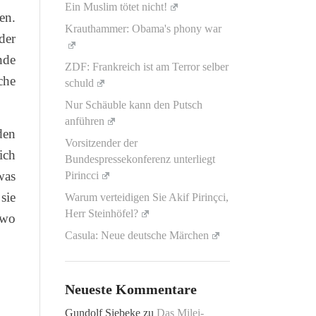
Ein Muslim tötet nicht!
en.
Krauthammer: Obama's phony war
der
nde
ZDF: Frankreich ist am Terror selber
che
schuld
Nur Schäuble kann den Putsch
anführen
den
Vorsitzender der
ich
Bundespressekonferenz unterliegt
was
Pirincci
sie
Warum verteidigen Sie Akif Pirinçci,
Herr Steinhöfel?
 wo
Casula: Neue deutsche Märchen
Neueste Kommentare
Gundolf Siebeke
zu
Das Milei-