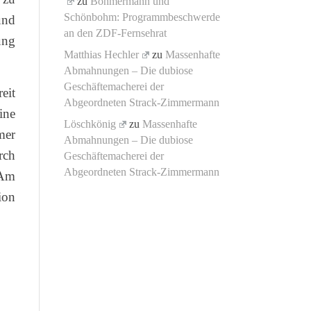
zu
Böhmermann und
Schönbohm: Programmbeschwerde
und
an den ZDF-Fernsehrat
ung
Matthias Hechler
zu
Massenhafte
Abmahnungen – Die dubiose
Geschäftemacherei der
eit
Abgeordneten Strack-Zimmermann
ine
Löschkönig
zu
Massenhafte
mer
Abmahnungen – Die dubiose
rch
Geschäftemacherei der
Abgeordneten Strack-Zimmermann
 Am
ion