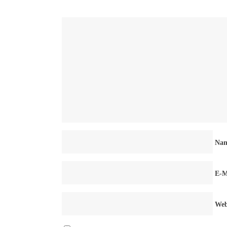
Na
E-M
Web