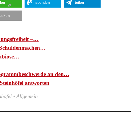
ilen
spenden
teilen
ucken
nungsfreiheit –…
d: Schuldenmachen…
ubiose…
ogrammbeschwerde an den…
Steinhöfel antworten
nhöfel
•
Allgemein