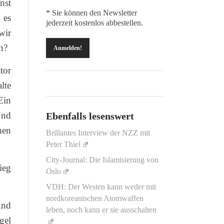
nst
* Sie können den Newsletter
 es
jederzeit kostenlos abbestellen.
wir
n?
tor
lte
Ein
Und
Ebenfalls lesenswert
hen
Brillantes Interview der NZZ mit
Peter Thiel
City-Journal: Die Islamisierung von
ieg
Oslo
VDH: Der Westen kann weder mit
nordkoreanischen Atomwaffen
und
leben, noch kann er sie ausschalten
gel