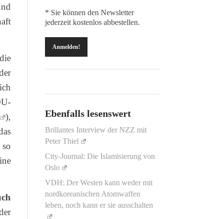
und
* Sie können den Newsletter
aft
jederzeit kostenlos abbestellen.
die
der
ich
DU-
Ebenfalls lesenswert
),
Brillantes Interview der NZZ mit
das
Peter Thiel
 so
City-Journal: Die Islamisierung von
ine
Oslo
VDH: Der Westen kann weder mit
nordkoreanischen Atomwaffen
uch
leben, noch kann er sie ausschalten
der