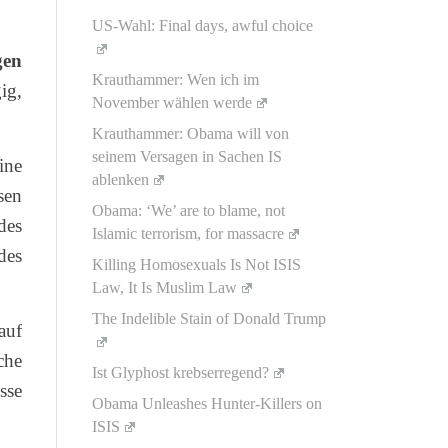
US-Wahl: Final days, awful choice
gen
Krauthammer: Wen ich im
ig,
November wählen werde
Krauthammer: Obama will von
seinem Versagen in Sachen IS
ine
ablenken
sen
Obama: ‘We’ are to blame, not
des
Islamic terrorism, for massacre
des
Killing Homosexuals Is Not ISIS
Law, It Is Muslim Law
The Indelible Stain of Donald Trump
auf
che
Ist Glyphost krebserregend?
sse
Obama Unleashes Hunter-Killers on
ISIS