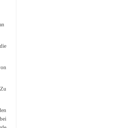
an
die
von
 Zu
den
bei
rde