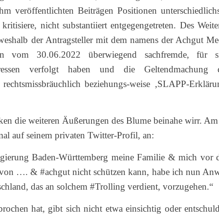
hm veröffentlichten Beiträgen Positionen unterschiedlichs
itisiere, nicht substantiiert entgegengetreten. Des Weite
d weshalb der Antragsteller mit dem namens der Achgut Me
en vom 30.06.2022 überwiegend sachfremde, für s
ressen verfolgt haben und die Geltendmachung 
s rechtsmissbräuchlich beziehungs-weise ‚SLAPP-Erkläru
rken die weiteren Äußerungen des Blume beinahe wirr. Am
l auf seinem privaten Twitter-Profil, an:
esregierung Baden-Württemberg meine Familie & mich vor 
 von …. & #achgut nicht schützen kann, habe ich nun Anw
schland, das an solchem #Trolling verdient, vorzugehen.“
ochen hat, gibt sich nicht etwa einsichtig oder entschuld