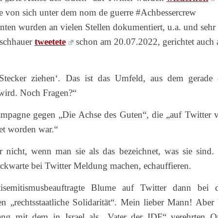
ge von sich unter dem nom de guerre #Achbessercrew
en wurden an vielen Stellen dokumentiert, u.a. und sehr
eischhauer
tweetete
schon am 20.07.2022, gerichtet auch 
tecker ziehen‘. Das ist das Umfeld, aus dem gerade 
ird. Noch Fragen?“
ampagne gegen „Die Achse des Guten“, die „auf Twitter 
tet worden war.“
r nicht, wenn man sie als das bezeichnet, was sie sind.
lockwarte bei Twitter Meldung machen, echauffieren.
semitismusbeauftragte Blume auf Twitter dann bei 
n „rechtsstaatliche Solidarität“. Mein lieber Mann! Aber 
ng mit dem in Israel als „Vater der IDF“ verehrten O