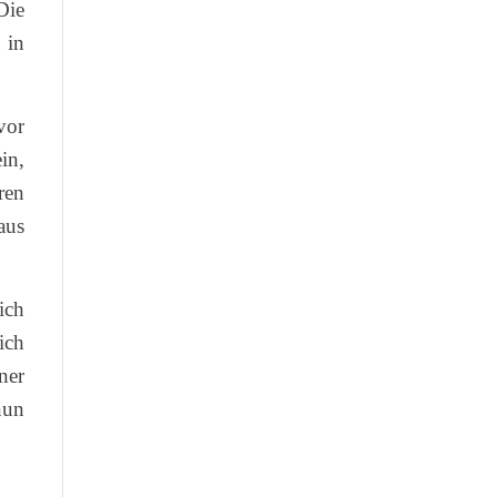
Die
 in
vor
in,
ren
aus
ich
ich
ner
nun