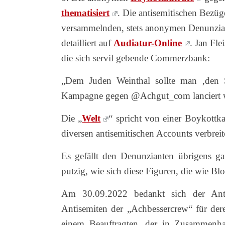
thematisiert
. Die antisemitischen Bezü
versammelnden, stets anonymen Denunziant
detailliert auf
Audiatur-Online
. Jan Fl
die sich servil gebende Commerzbank:
„Dem Juden Weinthal sollte man ‚den S
Kampagne gegen @Achgut_com lanciert w
Die „
Welt
“ spricht von einer Boykottk
diversen antisemitischen Accounts verbrei
Es gefällt den Denunzianten übrigens ga
putzig, wie sich diese Figuren, die wie B
Am 30.09.2022 bedankt sich der Anti
Antisemiten der „Achbessercrew“ für dere
einem Beauftragten, der in Zusammenha