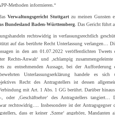
APP-Methoden informieren.“
 das
Verwaltungsgericht Stuttgart
zu meinen Gunsten e
 das Bundesland Baden-Württemberg
. Das Gericht führt a
tungshandeln rechtswidrig in verfassungsrechtlich geschüt
tützt auf das berührte Recht Unterlassung verlangen… Di
Passagen in den am 01.07.2022 veröffentlichten Tweets 
nnter Rechts-Anwalt‘ und ‚schlampig zusammengeleimt
ts zu entnehmenden Aussage, bei der Aufforderung 
fbewehrten Unterlassungserklärung handele es sich
ektives Recht des Antragstellers ist dessen allgemei
 Verbindung mit Art. 1 Abs. 1 GG berührt. Darüber hinaus 
-‚ oder ‚Geschäftsehre‘ des Antragstellers tangiert… 
war rechtswidrig…. Insbesondere ist der Antragsgegner 
tellers, dass er keiner ‚Szene‘ angehöre, Mandanten al