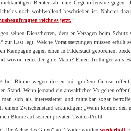
 hochkarätigen Beraterstab, eine Gegenoffensive gegen „
ichtslos noch wohlwollend beschrieben ist. Näheres dazu
sbeauftragten reicht es jetzt.
“
 gegen seinen Dienstherren, dem er Versagen beim Schutz 
“ zur Last legt. Welche Voraussetzungen müssen erfüllt se
rten Kampagne gegen einen in Filderstadt geborenen, biede
d wovon redet der gute Mann? Einen Trollinger aufs H
bei Blume wegen dessen mit großem Getöse öffentl
n Stand. Wenn jemand ein anwaltliches Vorgehen öffentl
man sich als interessierter und mittelbar sogar betroffe
ach einem Zwischenstand erkundigen: „Wann kommt den 
mich Blume auf seinem privaten Twitter-Profil.
 „Die Achse des Guten“ auf Twitter wurden
wiederholt