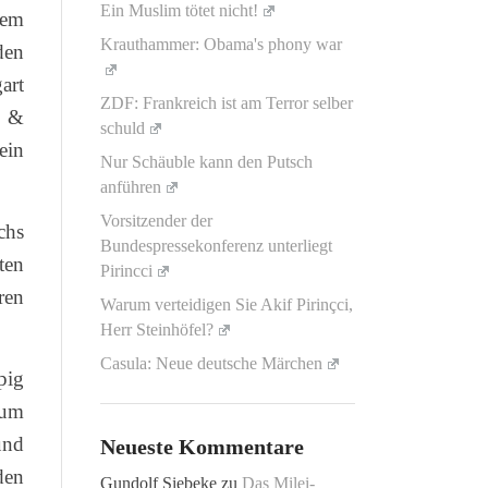
Ein Muslim tötet nicht!
dem
Krauthammer: Obama's phony war
den
art
ZDF: Frankreich ist am Terror selber
e &
schuld
ein
Nur Schäuble kann den Putsch
anführen
Vorsitzender der
chs
Bundespressekonferenz unterliegt
ten
Pirincci
ren
Warum verteidigen Sie Akif Pirinçci,
Herr Steinhöfel?
Casula: Neue deutsche Märchen
pig
zum
und
Neueste Kommentare
den
Gundolf Siebeke
zu
Das Milei-