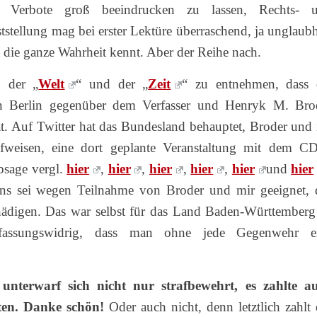
he Verbote groß beeindrucken zu lassen, Rechts- 
tstellung mag bei erster Lektüre überraschend, ja unglaubh
t die ganze Wahrheit kennt. Aber der Reihe nach.
. der „
Welt
“ und der „
Zeit
“ zu entnehmen, dass 
in Berlin gegenüber dem Verfasser und Henryk M. Bro
. Auf Twitter hat das Bundesland behauptet, Broder und 
fweisen, eine dort geplante Veranstaltung mit dem C
bsage vergl.
hier
,
hier
,
hier
,
hier
,
hier
und
hier
s sei wegen Teilnahme von Broder und mir geeignet, 
hädigen. Das war selbst für das Land Baden-Württemberg
verfassungswidrig, dass man ohne jede Gegenwehr e
terwarf sich nicht nur strafbewehrt, es zahlte a
en. Danke schön!
Oder auch nicht, denn letztlich zahlt 