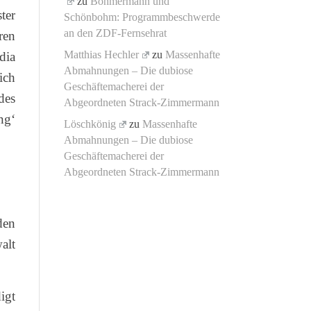
zu
Böhmermann und
ter
Schönbohm: Programmbeschwerde
an den ZDF-Fernsehrat
ren
Matthias Hechler
zu
Massenhafte
dia
Abmahnungen – Die dubiose
ich
Geschäftemacherei der
des
Abgeordneten Strack-Zimmermann
ng‘
Löschkönig
zu
Massenhafte
Abmahnungen – Die dubiose
Geschäftemacherei der
Abgeordneten Strack-Zimmermann
den
alt
igt