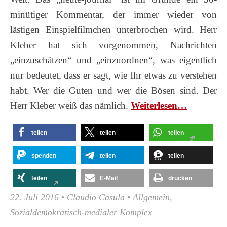
minütiger Kommentar, der immer wieder von
lästigen Einspielfilmchen unterbrochen wird. Herr
Kleber hat sich vorgenommen, Nachrichten
„einzuschätzen“ und „einzuordnen“, was eigentlich
nur bedeutet, dass er sagt, wie Ihr etwas zu verstehen
habt. Wer die Guten und wer die Bösen sind. Der
Herr Kleber weiß das nämlich.
Wei­ter­le­sen…
teilen
teilen
teilen
spenden
teilen
teilen
teilen
E-Mail
drucken
22. Juli 2016
•
Claudio Casula
•
Allgemein
,
Sozialdemokratisch-medialer Komplex