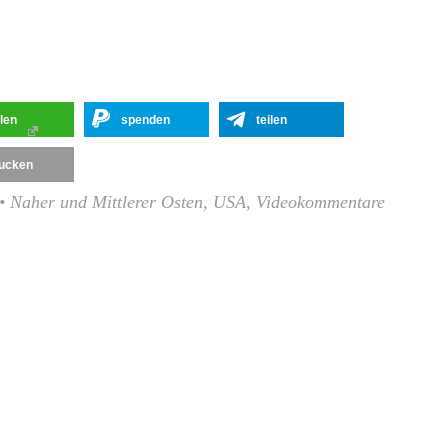
ilen
spenden
teilen
ucken
•
Naher und Mittlerer Osten
,
USA
,
Videokommentare