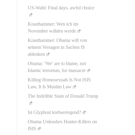
US-Wahl: Final days, awful choice
Krauthammer: Wen ich im
November wählen werde
Krauthammer: Obama will von
seinem Versagen in Sachen IS
ablenken
Obama: ‘We’ are to blame, not
Islamic terrorism, for massacre
Killing Homosexuals Is Not ISIS
Law, It Is Muslim Law
The Indelible Stain of Donald Trump
Ist Glyphost krebserregend?
Obama Unleashes Hunter-Killers on
ISIS