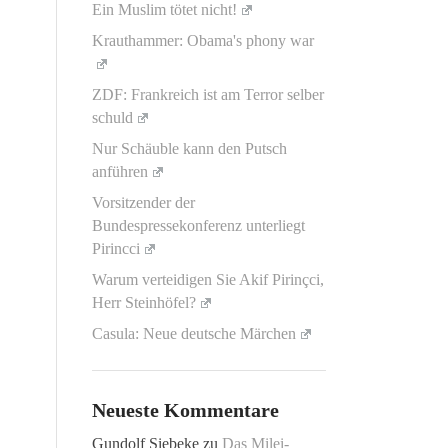
Ein Muslim tötet nicht!
Krauthammer: Obama's phony war
ZDF: Frankreich ist am Terror selber
schuld
Nur Schäuble kann den Putsch
anführen
Vorsitzender der
Bundespressekonferenz unterliegt
Pirincci
Warum verteidigen Sie Akif Pirinçci,
Herr Steinhöfel?
Casula: Neue deutsche Märchen
Neueste Kommentare
Gundolf Siebeke
zu
Das Milei-