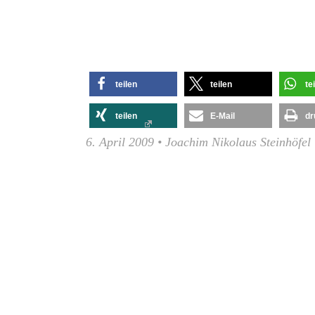
teilen
teilen
te
teilen
E-Mail
dr
6. April 2009
•
Joachim Nikolaus Steinhöfel