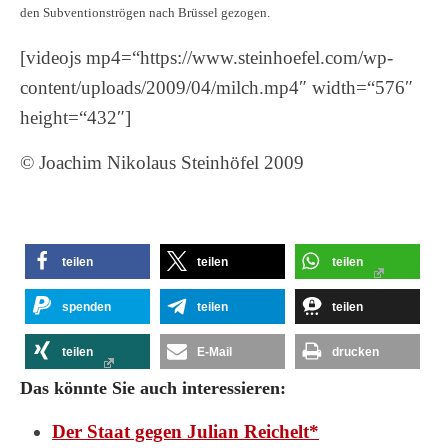
den Subventionströgen nach Brüssel gezogen.
[videojs mp4=“https://www.steinhoefel.com/wp-
content/uploads/2009/04/milch.mp4″ width=“576″
height=“432″]
© Joachim Nikolaus Steinhöfel 2009
teilen
teilen
teilen
spenden
teilen
teilen
teilen
E-Mail
drucken
Das könnte Sie auch interessieren:
Der Staat gegen Julian Reichelt*