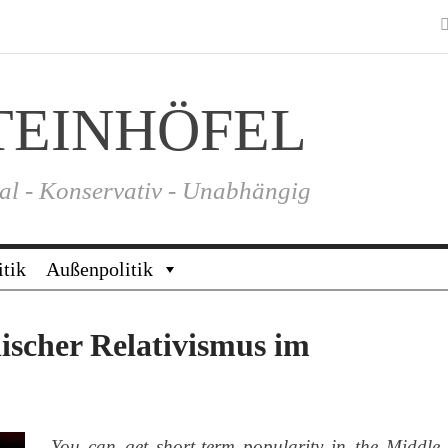
TEINHÖFEL
al - Konservativ - Unabhängig
itik
Außenpolitik
scher Relativismus im
„You can get short-term popularity in the Middle