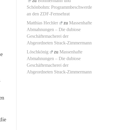
zu
Böhmermann und
Schönbohm: Programmbeschwerde
an den ZDF-Fernsehrat
Matthias Hechler
zu
Massenhafte
Abmahnungen – Die dubiose
Geschäftemacherei der
Abgeordneten Strack-Zimmermann
Löschkönig
zu
Massenhafte
le
Abmahnungen – Die dubiose
Geschäftemacherei der
Abgeordneten Strack-Zimmermann
s
en
die