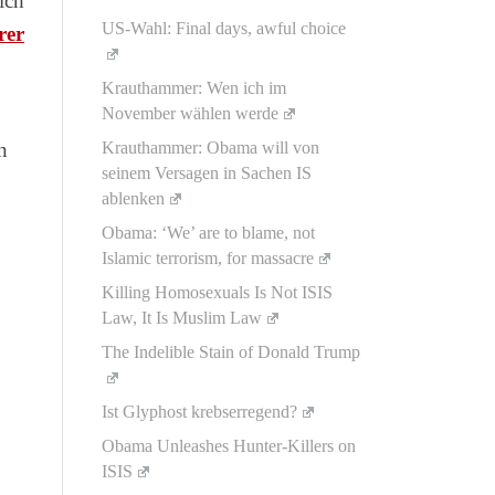
ich
US-Wahl: Final days, awful choice
rer
Krauthammer: Wen ich im
November wählen werde
n
Krauthammer: Obama will von
seinem Versagen in Sachen IS
ablenken
Obama: ‘We’ are to blame, not
Islamic terrorism, for massacre
Killing Homosexuals Is Not ISIS
Law, It Is Muslim Law
The Indelible Stain of Donald Trump
Ist Glyphost krebserregend?
Obama Unleashes Hunter-Killers on
ISIS