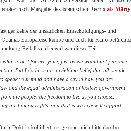
gungsort war die Al-Azhar-Universität deren Großsche
entäter nach Maßgabe des islamischen Rechts
als Märty
fast gar keine der unsäglichen Entschuldigungs- und
 Obamas Europareise kannte und auch für Kairo befürchte
änkung Beifall verdienend war dieser Teil:
what is best for everyone, just as we would not presume
ection. But I do have an unyielding belief that all people
ty to speak your mind and have a say in how you are
 law and the equal administration of justice; government
l from the people; the freedom to live as you choose.
they are human rights, and that is why we will support
Bush-Doktrin kollidiert, möge man mich bitte darüber