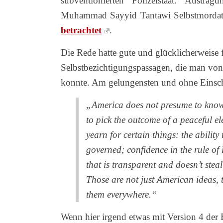
subventionierten Polizeistaat. Austra
Muhammad Sayyid Tantawi Selbstmordatt
betrachtet
.
Die Rede hatte gute und glücklicherweise 
Selbstbezichtigungspassagen, die man von
konnte. Am gelungensten und ohne Einschr
„America does not presume to know 
to pick the outcome of a peaceful el
yearn for certain things: the abili
governed; confidence in the rule of
that is transparent and doesn’t stea
Those are not just American ideas, 
them everywhere.“
Wenn hier irgend etwas mit Version 4 der 