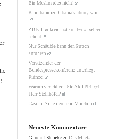
Ein Muslim tötet nicht!
5:
Krauthammer: Obama's phony war
ZDF: Frankreich ist am Terror selber
schuld
or
Nur Schäuble kann den Putsch
anführen
-
Vorsitzender der
die
Bundespressekonferenz unterliegt
Pirincci
g
Warum verteidigen Sie Akif Pirinçci,
Herr Steinhöfel?
Casula: Neue deutsche Märchen
Neueste Kommentare
Gundolf Siebeke
zu
Das Milei-