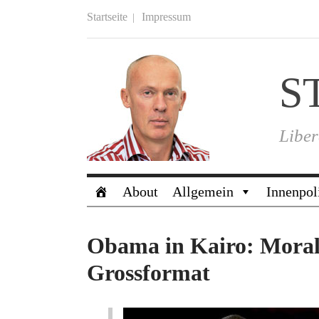
Startseite
Impressum
S
Liber
About
Allgemein
Innenpol
Obama in Kairo: Morali
Grossformat