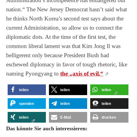
Administration’s incompetence has endangered our
nation.“ The New Jersey Democrat hasn’t said what
he thinks North Korea’s second test says about the
current Administration, so allow us to connect the
diplomatic dots. At the time of the first test, the
common liberal lament was that Kim Jong Il was
belligerent only because President Bush had
eschewed diplomacy in favor of tough rhetoric, like
naming Pyongyang to
the „axis of evil.“
teilen
teilen
teilen
spenden
teilen
teilen
teilen
E-Mail
drucken
Das könnte Sie auch interessieren: