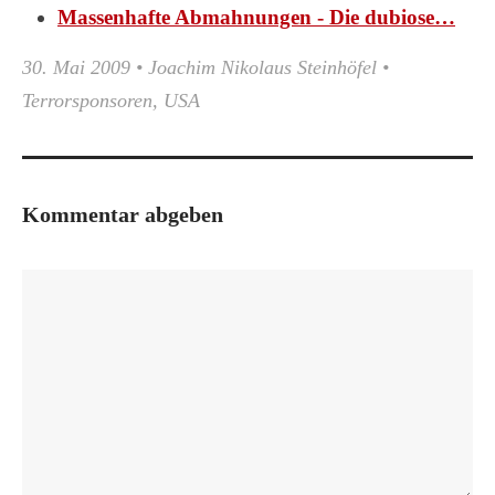
Massenhafte Abmahnungen - Die dubiose…
30. Mai 2009
•
Joachim Nikolaus Steinhöfel
•
Terrorsponsoren
,
USA
Kommentar abgeben