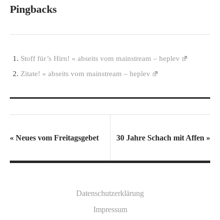
Pingbacks
Stoff für’s Hirn! « abseits vom mainstream – heplev
Zitate! « abseits vom mainstream – heplev
«
Neues vom Freitagsgebet
30 Jahre Schach mit Affen
»
Datenschutzerklärung
Impressum