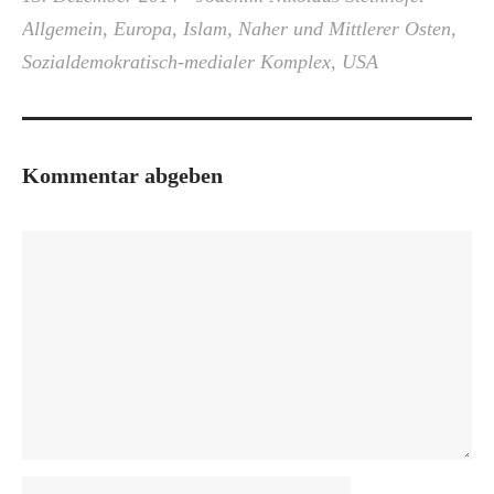
Allgemein
,
Europa
,
Islam
,
Naher und Mittlerer Osten
,
Sozialdemokratisch-medialer Komplex
,
USA
Kommentar abgeben