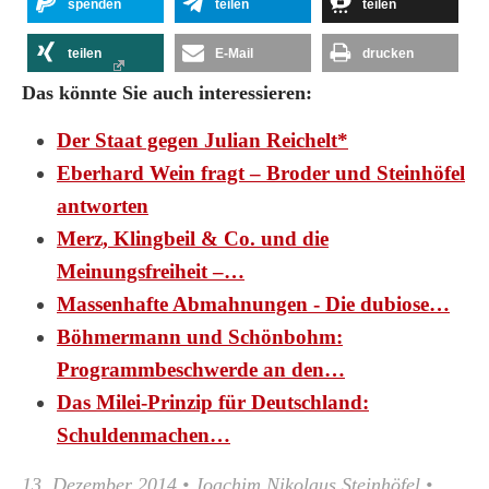
spenden
teilen
teilen
teilen
E-Mail
drucken
Das könnte Sie auch interessieren:
Der Staat gegen Julian Reichelt*
Eberhard Wein fragt – Broder und Steinhöfel
antworten
Merz, Klingbeil & Co. und die
Meinungsfreiheit –…
Massenhafte Abmahnungen - Die dubiose…
Böhmermann und Schönbohm:
Programmbeschwerde an den…
Das Milei-Prinzip für Deutschland:
Schuldenmachen…
13. Dezember 2014
•
Joachim Nikolaus Steinhöfel
•