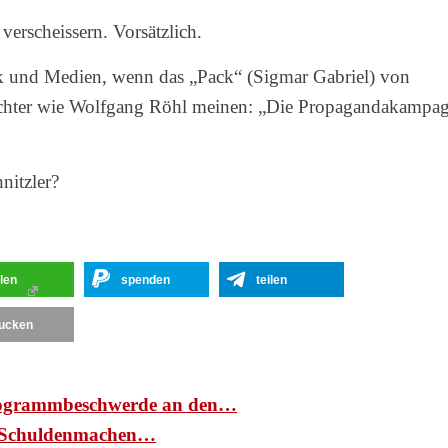
verscheissern. Vorsätzlich.
tik und Medien, wenn das „Pack“ (Sigmar Gabriel) von
achter wie Wolfgang Röhl meinen: „Die Propagandakampa
nitzler?
ilen
spenden
teilen
ucken
ogrammbeschwerde an den…
d: Schuldenmachen…