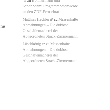
zu
Böhmermann und
Schönbohm: Programmbeschwerde
an den ZDF-Fernsehrat
Matthias Hechler
zu
Massenhafte
Abmahnungen – Die dubiose
gne
Geschäftemacherei der
Abgeordneten Strack-Zimmermann
Löschkönig
zu
Massenhafte
Abmahnungen – Die dubiose
Geschäftemacherei der
Abgeordneten Strack-Zimmermann