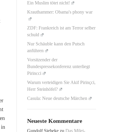
Ein Muslim tötet nicht!
Krauthammer: Obama's phony war
t
ZDF: Frankreich ist am Terror selber
schuld
Nur Schäuble kann den Putsch
anführen
Vorsitzender der
Bundespressekonferenz unterliegt
Pirincci
Warum verteidigen Sie Akif Pirinçci,
Herr Steinhöfel?
Casula: Neue deutsche Märchen
er
ht
den
Neueste Kommentare
 in
Gundolf Siebeke
zu
Das Milei-