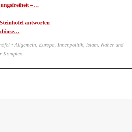
nungsfreiheit –…
Steinhöfel antworten
ubiose…
höfel
•
Allgemein
,
Europa
,
Innenpolitik
,
Islam
,
Naher und
er Komplex