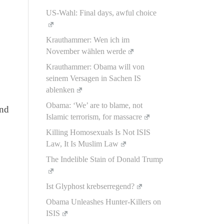
US-Wahl: Final days, awful choice
Krauthammer: Wen ich im
November wählen werde
Krauthammer: Obama will von
seinem Versagen in Sachen IS
ablenken
Obama: ‘We’ are to blame, not
ind
Islamic terrorism, for massacre
Killing Homosexuals Is Not ISIS
Law, It Is Muslim Law
The Indelible Stain of Donald Trump
Ist Glyphost krebserregend?
Obama Unleashes Hunter-Killers on
ISIS