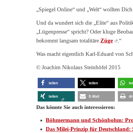
„Spiegel Online“ und „Welt“ wollten Dich 
Und da wundert sich die „Elite“ aus Poli
„Lügenpresse“ spricht? Oder kluge Beob
bekommt langsam totalitäre
Züge
.“
Was macht eigentlich Karl-Eduard von Sch
© Joachim Nikolaus Steinhöfel 2015
teilen
teilen
te
teilen
E-Mail
dr
Das könnte Sie auch interessieren:
Böhmermann und Schönbohm: Pr
Das Milei-Prinzip für Deutschlan