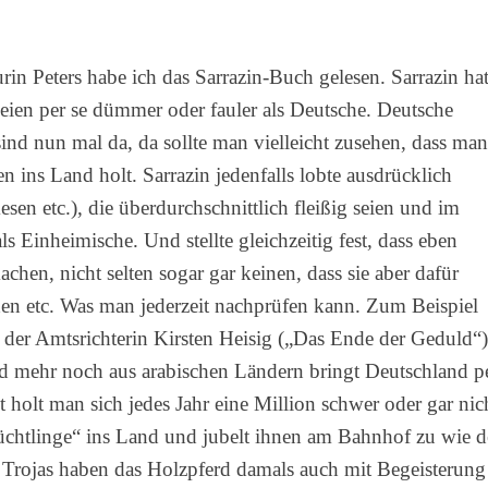
in Peters habe ich das Sarrazin-Buch gelesen. Sarrazin ha
seien per se dümmer oder fauler als Deutsche. Deutsche
 sind nun mal da, da sollte man vielleicht zusehen, dass man
n ins Land holt. Sarrazin jedenfalls lobte ausdrücklich
en etc.), die überdurchschnittlich fleißig seien und im
ls Einheimische. Und stellte gleichzeitig fest, dass eben
hen, nicht selten sogar gar keinen, dass sie aber dafür
den etc. Was man jederzeit nachprüfen kann. Zum Beispiel
er Amtsrichterin Kirsten Heisig („Das Ende der Geduld“)
d mehr noch aus arabischen Ländern bringt Deutschland p
 holt man sich jedes Jahr eine Million schwer oder gar nic
Flüchtlinge“ ins Land und jubelt ihnen am Bahnhof zu wie 
 Trojas haben das Holzpferd damals auch mit Begeisterung