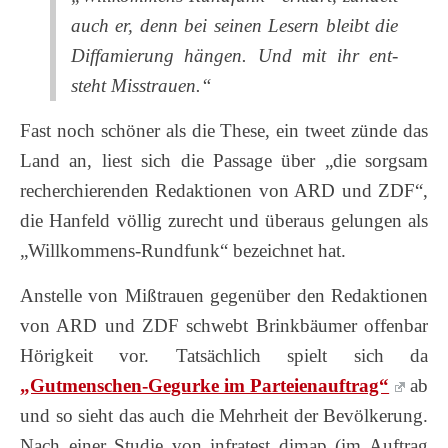
auch er, denn bei sei­nen Le­sern bleibt die
Dif­fa­mie­rung hän­gen. Und mit ihr ent­
steht Miss­trau­en.“
Fast noch schöner als die These, ein tweet zünde das
Land an, liest sich die Passage über „die sorgsam
recherchierenden Redaktionen von ARD und ZDF“,
die Hanfeld völlig zurecht und überaus gelungen als
„Willkommens-Rundfunk“ bezeichnet hat.
Anstelle von Mißtrauen gegenüber den Redaktionen
von ARD und ZDF schwebt Brinkbäumer offenbar
Hörigkeit vor. Tatsächlich spielt sich da
„Gutmenschen-Gegurke im Parteienauftrag“
ab
und so sieht das auch die Mehrheit der Bevölkerung.
Nach einer Studie von infratest dimap (im Auftrag