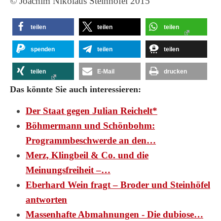
© Joachim Nikolaus Steinhöfel 2015
teilen
teilen
teilen
spenden
teilen
teilen
teilen
E-Mail
drucken
Das könnte Sie auch interessieren:
Der Staat gegen Julian Reichelt*
Böhmermann und Schönbohm:
Programmbeschwerde an den…
Merz, Klingbeil & Co. und die
Meinungsfreiheit –…
Eberhard Wein fragt – Broder und Steinhöfel
antworten
Massenhafte Abmahnungen - Die dubiose…