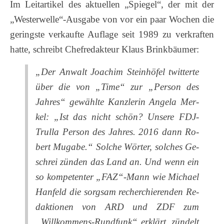
Im Leitartikel des aktuellen „Spiegel“, der mit der
„Westerwelle“-Ausgabe von vor ein paar Wochen die
geringste verkaufte Auflage seit 1989 zu verkraften
hatte, schreibt Chefredakteur Klaus Brinkbäumer:
„Der An­walt Joa­chim Stein­hö­fel twit­ter­te
über die von „Time“ zur „Per­son des
Jah­res“ ge­wähl­te Kanz­le­rin An­ge­la Mer­
kel: „Ist das nicht schön? Un­se­re FDJ-
Trul­la Per­son des Jah­res. 2016 dann Ro­
bert Mugabe.“ Sol­che Wör­ter, sol­ches Ge­
schrei zün­den das Land an. Und wenn ein
so kom­pe­ten­ter „FAZ“-Mann wie Mi­cha­el
Han­feld die sorg­sam re­cher­chie­ren­den Re­
dak­tio­nen von ARD und ZDF zum
„Willkom­mens-Rundfunk“ er­klärt, zün­delt