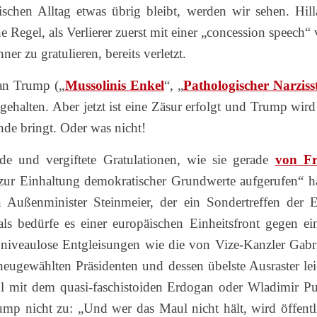
schen Alltag etwas übrig bleibt, werden wir sehen. Hill
 Regel, als Verlierer zuerst mit einer „concession speech“ 
er zu gratulieren, bereits verletzt.
 an Trump („
Mussolinis Enkel
“, „
Pathologischer Narziss
kgehalten. Aber jetzt ist eine Zäsur erfolgt und Trump wird
nde bringt. Oder was nicht!
e und vergiftete Gratulationen, wie sie gerade
von F
zur Einhaltung demokratischer Grundwerte aufgerufen“ ha
n Außenminister Steinmeier, der ein Sondertreffen der 
als bedürfe es einer europäischen Einheitsfront gegen ei
r niveaulose Entgleisungen wie die von Vize-Kanzler Gabri
ugewählten Präsidenten und dessen übelste Ausraster lei
hl mit dem quasi-faschistoiden Erdogan oder Wladimir Pu
Trump nicht zu: „Und wer das Maul nicht hält, wird öffentl