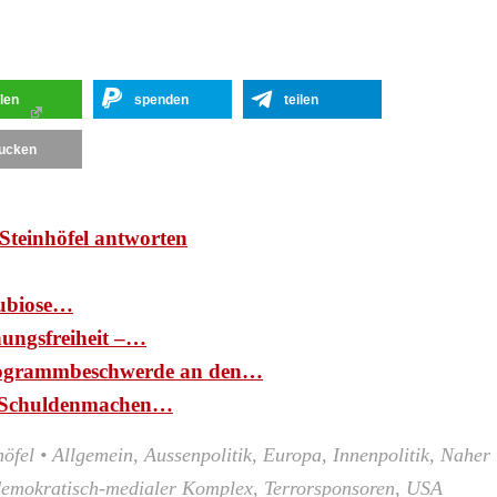
ilen
spenden
teilen
ucken
Steinhöfel antworten
ubiose…
nungsfreiheit –…
ogrammbeschwerde an den…
d: Schuldenmachen…
höfel
•
Allgemein
,
Aussenpolitik
,
Europa
,
Innenpolitik
,
Naher
demokratisch-medialer Komplex
,
Terrorsponsoren
,
USA