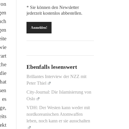
von
* Sie können den Newsletter
gen
jederzeit kostenlos abbestellen.
uch
gen
ite
wie
art
che
Ebenfalls lesenswert
die
Brillantes Interview der NZZ mit
hat
Peter Thiel
sen
City-Journal: Die Islamisierung von
 es
Oslo
ge,
VDH: Der Westen kann weder mit
nordkoreanischen Atomwaffen
eits
leben, noch kann er sie ausschalten
ekt