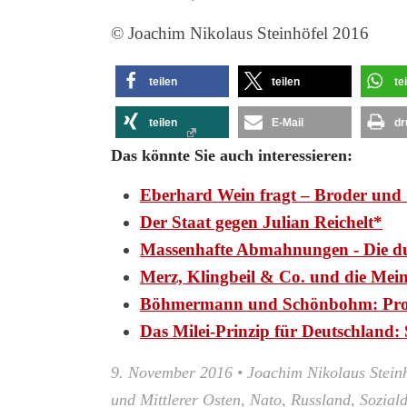
© Joachim Nikolaus Steinhöfel 2016
teilen
teilen
te
teilen
E-Mail
dr
Das könnte Sie auch interessieren:
Eberhard Wein fragt – Broder und 
Der Staat gegen Julian Reichelt*
Massenhafte Abmahnungen - Die d
Merz, Klingbeil & Co. und die Mei
Böhmermann und Schönbohm: Pr
Das Milei-Prinzip für Deutschlan
9. November 2016
•
Joachim Nikolaus Stein
und Mittlerer Osten
,
Nato
,
Russland
,
Sozial