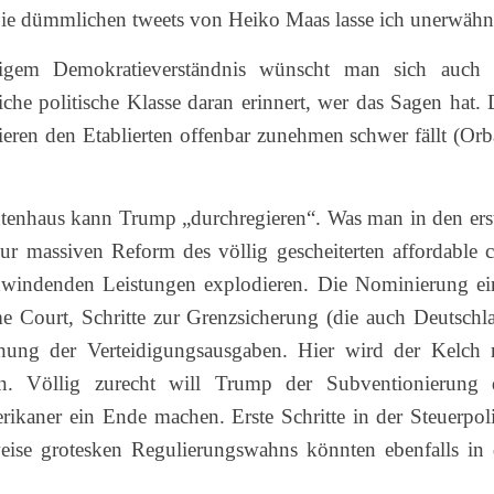
Die dümmlichen tweets von Heiko Maas lasse ich unerwähn
digem Demokratieverständnis wünscht man sich auch 
iche politische Klasse daran erinnert, wer das Sagen hat. 
eren den Etablierten offenbar zunehmen schwer fällt (Orb
tenhaus kann Trump „durchregieren“. Was man in den ers
ur massiven Reform des völlig gescheiterten affordable c
chwindenden Leistungen explodieren. Die Nominierung ei
me Court, Schritte zur Grenzsicherung (die auch Deutschl
hung der Verteidigungsausgaben. Hier wird der Kelch 
en. Völlig zurecht will Trump der Subventionierung 
ikaner ein Ende machen. Erste Schritte in der Steuerpoli
ise grotesken Regulierungswahns könnten ebenfalls in 