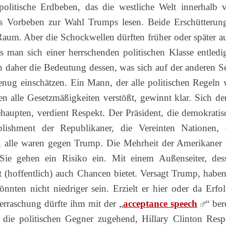
olitische Erdbeben, das die westliche Welt innerhalb 
s Vorbeben zur Wahl Trumps lesen. Beide Erschütterun
Raum. Aber die Schockwellen dürften früher oder später a
s man sich einer herrschenden politischen Klasse entledi
daher die Bedeutung dessen, was sich auf der anderen Se
genug einschätzen. Ein Mann, der alle politischen Regeln 
n alle Gesetzmäßigkeiten verstößt, gewinnt klar. Sich der
aupten, verdient Respekt. Der Präsident, die demokratis
blishment der Republikaner, die Vereinten Nationen, 
, alle waren gegen Trump. Die Mehrheit der Amerikaner 
ie gehen ein Risiko ein. Mit einem Außenseiter, des
 (hoffentlich) auch Chancen bietet. Versagt Trump, haben
nnten nicht niedriger sein. Erzielt er hier oder da Erfol
berraschung dürfte ihm mit der „
acceptance speech
“ ber
 die politischen Gegner zugehend, Hillary Clinton Resp