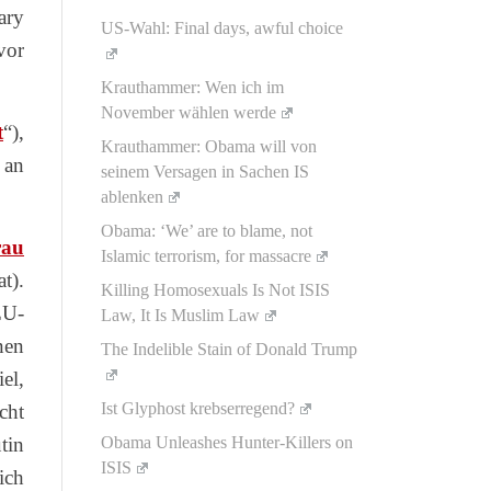
ary
US-Wahl: Final days, awful choice
vor
Krauthammer: Wen ich im
November wählen werde
t
“),
Krauthammer: Obama will von
 an
seinem Versagen in Sachen IS
ablenken
Obama: ‘We’ are to blame, not
rau
Islamic terrorism, for massacre
t).
Killing Homosexuals Is Not ISIS
EU-
Law, It Is Muslim Law
nen
The Indelible Stain of Donald Trump
el,
Ist Glyphost krebserregend?
cht
tin
Obama Unleashes Hunter-Killers on
ISIS
ich