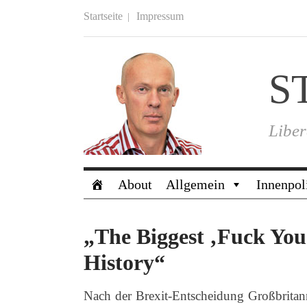
Startseite
Impressum
S
Liber
About
Allgemein
Innenpol
„The Biggest ‚Fuck Yo
History“
Nach der Brexit-Entscheidung Großbrita