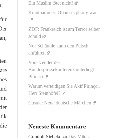
Ein Muslim tötet nicht!
t.
Krauthammer: Obama's phony war
für
Der
ZDF: Frankreich ist am Terror selber
schuld
an,
Nur Schäuble kann den Putsch
anführen
ten
Vorsitzender der
are
Bundespressekonferenz unterliegt
Pirincci
nes
Warum verteidigen Sie Akif Pirinçci,
and
Herr Steinhöfel?
mit
Casula: Neue deutsche Märchen
der
tik
die
Neueste Kommentare
Gundolf Siebeke
zu
Das Milei-