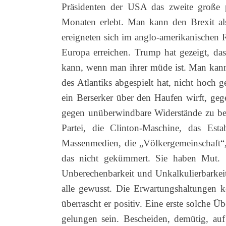
Präsidenten der USA das zweite große p
Monaten erlebt. Man kann den Brexit al
ereigneten sich im anglo-amerikanischen 
Europa erreichen. Trump hat gezeigt, das
kann, wenn man ihrer müde ist.
Man kann 
des Atlantiks abgespielt hat, nicht hoch 
ein Berserker über den Haufen wirft, gege
gegen unüberwindbare Widerstände zu beh
Partei, die Clinton-Maschine, das Esta
Massenmedien, die „Völkergemeinschaft“
das nicht gekümmert. Sie haben Mut. S
Unberechenbarkeit und Unkalkulierbarkeit
alle gewusst. Die Erwartungshaltungen kö
überrascht er positiv. Eine erste solche Ü
gelungen sein. Bescheiden, demütig, auf