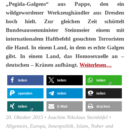
„Pegida-Galgens“ aus Pappe, den ein
wildgewordener Werkzeughändler aus Dresden
hoch hielt. Zur gleichen Zeit schüttelt
Bundesaussenminister Steinmeier einem mit
internationalem Haftbefehl gesuchten Terroristen
die Hand. In einem Land, in dem es echte Galgen
gibt. In einem Land, das Homosexuelle an –
deutschen – Kränen aufhängt.
Wei­ter­le­sen…
teilen
teilen
teilen
spenden
teilen
teilen
teilen
E-Mail
drucken
20. Oktober 2015
•
Joachim Nikolaus Steinhöfel
•
Allgemein
,
Europa
,
Innenpolitik
,
Islam
,
Naher und