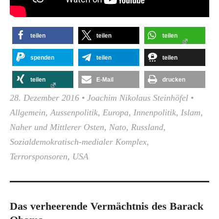
teilen
teilen
teilen
spenden
teilen
teilen
teilen
E-Mail
drucken
28. Dezember 2016
•
Joachim Nikolaus Steinhöfel
•
Allgemein
,
Aussenpolitik
,
Europa
,
Innenpolitik
,
Islam
,
Naher und Mittlerer Osten
,
Nato
,
Russland
,
Sozialdemokratisch-medialer Komplex
,
Terrorsponsoren
,
USA
Das verheerende Vermächtnis des Barack