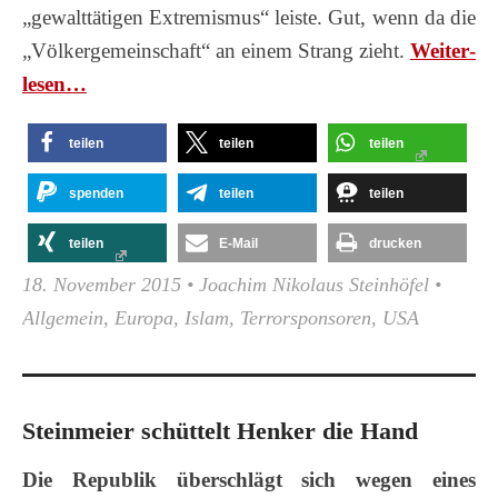
„gewalttätigen Extremismus“ leiste. Gut, wenn da die
„Völkergemeinschaft“ an einem Strang zieht.
Wei­ter­
le­sen…
teilen
teilen
teilen
spenden
teilen
teilen
teilen
E-Mail
drucken
18. November 2015
•
Joachim Nikolaus Steinhöfel
•
Allgemein
,
Europa
,
Islam
,
Terrorsponsoren
,
USA
Steinmeier schüttelt Henker die Hand
Die Republik überschlägt sich wegen eines