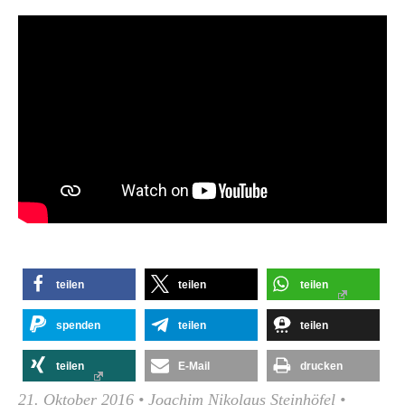
teilen
teilen
teilen
spenden
teilen
teilen
teilen
E-Mail
drucken
21. Oktober 2016
•
Joachim Nikolaus Steinhöfel
•