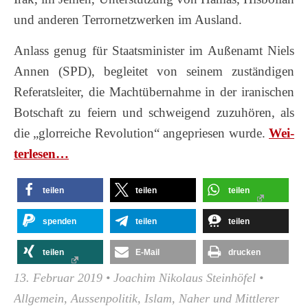
und anderen Terrornetzwerken im Ausland.
Anlass genug für Staatsminister im Außenamt Niels
Annen (SPD), begleitet von seinem zuständigen
Referatsleiter, die Machtübernahme in der iranischen
Botschaft zu feiern und schweigend zuzuhören, als
die „glorreiche Revolution“ angepriesen wurde.
Wei­
ter­le­sen…
teilen
teilen
teilen
spenden
teilen
teilen
teilen
E-Mail
drucken
13. Februar 2019
•
Joachim Nikolaus Steinhöfel
•
Allgemein
,
Aussenpolitik
,
Islam
,
Naher und Mittlerer