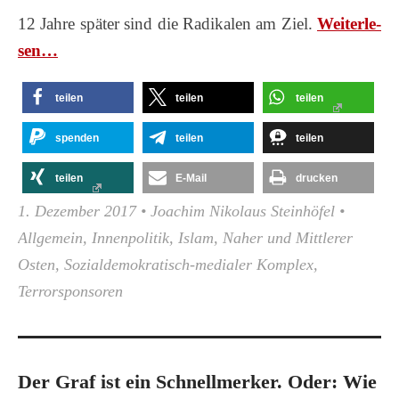
12 Jahre später sind die Radikalen am Ziel.
Wei­ter­le­
sen…
teilen
teilen
teilen
spenden
teilen
teilen
teilen
E-Mail
drucken
1. Dezember 2017
•
Joachim Nikolaus Steinhöfel
•
Allgemein
,
Innenpolitik
,
Islam
,
Naher und Mittlerer
Osten
,
Sozialdemokratisch-medialer Komplex
,
Terrorsponsoren
Der Graf ist ein Schnellmerker. Oder: Wie