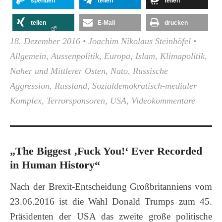
spenden
teilen
teilen
teilen
E-Mail
drucken
18. Dezember 2016
•
Joachim Nikolaus Steinhöfel
•
Allgemein
,
Aussenpolitik
,
Europa
,
Islam
,
Klimapolitik
,
Naher und Mittlerer Osten
,
Nato
,
Russische
Aggression
,
Russland
,
Sozialdemokratisch-medialer
Komplex
,
Terrorsponsoren
,
USA
,
Videokommentare
„The Biggest ‚Fuck You!‘ Ever Recorded
in Human History“
Nach der Brexit-Entscheidung Großbritanniens vom
23.06.2016 ist die Wahl Donald Trumps zum 45.
Präsidenten der USA das zweite große politische