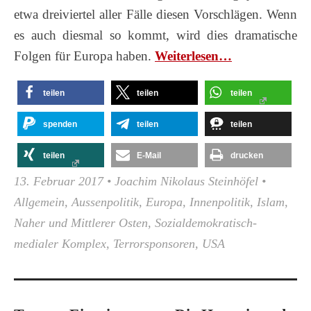
etwa dreiviertel aller Fälle diesen Vorschlägen. Wenn
es auch diesmal so kommt, wird dies dramatische
Folgen für Europa haben.
Wei­ter­le­sen…
teilen
teilen
teilen
spenden
teilen
teilen
teilen
E-Mail
drucken
13. Februar 2017
•
Joachim Nikolaus Steinhöfel
•
Allgemein
,
Aussenpolitik
,
Europa
,
Innenpolitik
,
Islam
,
Naher und Mittlerer Osten
,
Sozialdemokratisch-
medialer Komplex
,
Terrorsponsoren
,
USA