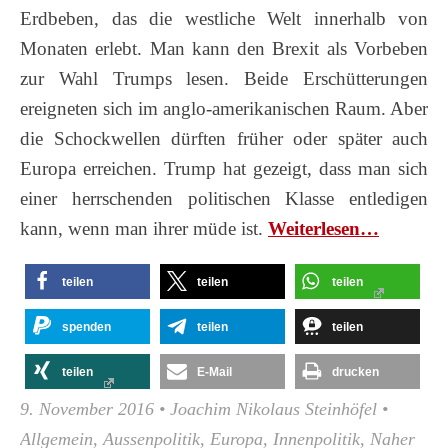
Erdbeben, das die westliche Welt innerhalb von
Monaten erlebt. Man kann den Brexit als Vorbeben
zur Wahl Trumps lesen. Beide Erschütterungen
ereigneten sich im anglo-amerikanischen Raum. Aber
die Schockwellen dürften früher oder später auch
Europa erreichen. Trump hat gezeigt, dass man sich
einer herrschenden politischen Klasse entledigen
kann, wenn man ihrer müde ist.
Wei­ter­le­sen…
teilen
teilen
teilen
spenden
teilen
teilen
teilen
E-Mail
drucken
9. November 2016
•
Joachim Nikolaus Steinhöfel
•
Allgemein
,
Aussenpolitik
,
Europa
,
Innenpolitik
,
Naher