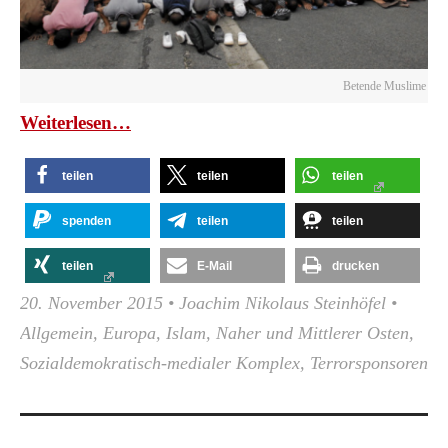
Betende Muslime in P
Wei­ter­le­sen…
teilen
teilen
teilen
spenden
teilen
teilen
teilen
E-Mail
drucken
20. November 2015
•
Joachim Nikolaus Steinhöfel
•
Allgemein
,
Europa
,
Islam
,
Naher und Mittlerer Osten
,
Sozialdemokratisch-medialer Komplex
,
Terrorsponsoren