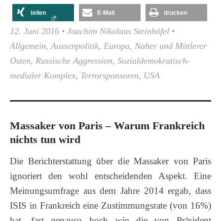
teilen
E-Mail
drucken
12. Juni 2016
•
Joachim Nikolaus Steinhöfel
•
Allgemein
,
Aussenpolitik
,
Europa
,
Naher und Mittlerer
Osten
,
Russische Aggression
,
Sozialdemokratisch-
medialer Komplex
,
Terrorsponsoren
,
USA
Massaker von Paris – Warum Frankreich
nichts tun wird
Die Berichterstattung über die Massaker von Paris
ignoriert den wohl entscheidenden Aspekt. Eine
Meinungsumfrage aus dem Jahre 2014 ergab, dass
ISIS in Frankreich eine Zustimmungsrate (von 16%)
hat, fast genauso hoch wie die von Präsident