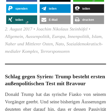
spenden
teilen
teilen
teilen
E-Mail
drucken
2. August 2017
•
Joachim Nikolaus Steinhöfel
•
Allgemein
,
Aussenpolitik
,
Europa
,
Innenpolitik
,
Islam
,
Naher und Mittlerer Osten
,
Nato
,
Sozialdemokratisch-
medialer Komplex
,
Terrorsponsoren
Schlag gegen Syrien: Trump besteht ersten
außenpolitischen Test mit Bravour
Donald Trump hat das syrische Fiasko von seinem
Vorgänger geerbt. Und seine bisherigen Äusserungen
deuteten eher darauf hin, dass er dessen Passivität