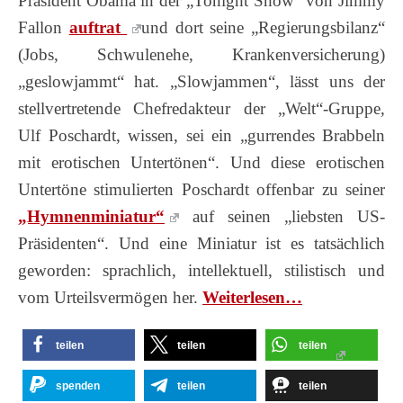
Präsident Obama in der „Tonight Show“ von Jimmy
Fallon
auftrat
und dort seine „Regierungsbilanz“
(Jobs, Schwulenehe, Krankenversicherung)
„geslowjammt“ hat. „Slowjammen“, lässt uns der
stellvertretende Chefredakteur der „Welt“-Gruppe,
Ulf Poschardt, wissen, sei ein „gurrendes Brabbeln
mit erotischen Untertönen“. Und diese erotischen
Untertöne stimulierten Poschardt offenbar zu seiner
„Hymnenminiatur“
auf seinen „liebsten US-
Präsidenten“. Und eine Miniatur ist es tatsächlich
geworden: sprachlich, intellektuell, stilistisch und
vom Urteilsvermögen her.
Wei­ter­le­sen…
teilen
teilen
teilen
spenden
teilen
teilen