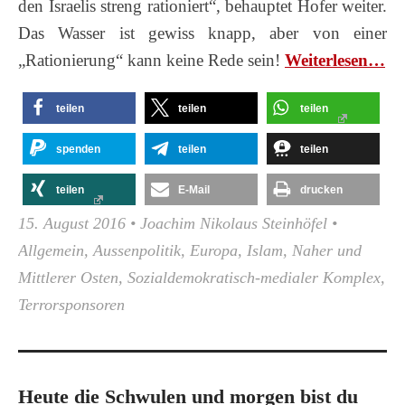
den Israelis streng rationiert“, behauptet Hofer weiter.
Das Wasser ist gewiss knapp, aber von einer
„Rationierung“ kann keine Rede sein!
Wei­ter­le­sen…
teilen
teilen
teilen
spenden
teilen
teilen
teilen
E-Mail
drucken
15. August 2016
•
Joachim Nikolaus Steinhöfel
•
Allgemein
,
Aussenpolitik
,
Europa
,
Islam
,
Naher und
Mittlerer Osten
,
Sozialdemokratisch-medialer Komplex
,
Terrorsponsoren
Heute die Schwulen und morgen bist du