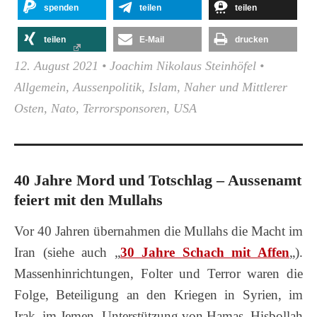
spenden
teilen
teilen
teilen
E-Mail
drucken
12. August 2021
•
Joachim Nikolaus Steinhöfel
•
Allgemein
,
Aussenpolitik
,
Islam
,
Naher und Mittlerer
Osten
,
Nato
,
Terrorsponsoren
,
USA
40 Jahre Mord und Totschlag – Aussenamt
feiert mit den Mullahs
Vor 40 Jahren übernahmen die Mullahs die Macht im
Iran (siehe auch „
30 Jahre Schach mit Affen
„).
Massenhinrichtungen, Folter und Terror waren die
Folge, Beteiligung an den Kriegen in Syrien, im
Irak, im Jemen, Unterstützung von Hamas, Hisbollah