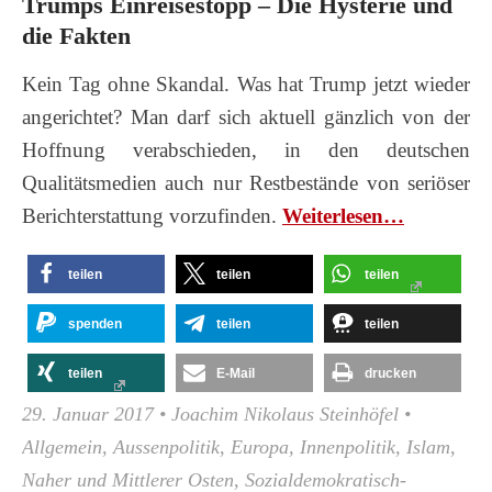
Trumps Einreisestopp – Die Hysterie und
die Fakten
Kein Tag ohne Skandal. Was hat Trump jetzt wieder
angerichtet? Man darf sich aktuell gänzlich von der
Hoffnung verabschieden, in den deutschen
Qualitätsmedien auch nur Restbestände von seriöser
Berichterstattung vorzufinden.
Wei­ter­le­sen…
teilen
teilen
teilen
spenden
teilen
teilen
teilen
E-Mail
drucken
29. Januar 2017
•
Joachim Nikolaus Steinhöfel
•
Allgemein
,
Aussenpolitik
,
Europa
,
Innenpolitik
,
Islam
,
Naher und Mittlerer Osten
,
Sozialdemokratisch-