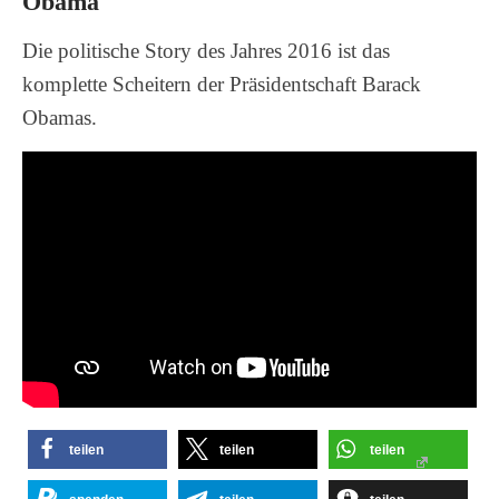
Obama
Die politische Story des Jahres 2016 ist das
komplette Scheitern der Präsidentschaft Barack
Obamas.
teilen
teilen
teilen