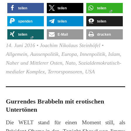
teilen
teilen
teilen
spenden
teilen
teilen
teilen
E-Mail
drucken
14. Juni 2016
•
Joachim Nikolaus Steinhöfel
•
Allgemein
,
Aussenpolitik
,
Europa
,
Innenpolitik
,
Islam
,
Naher und Mittlerer Osten
,
Nato
,
Sozialdemokratisch-
medialer Komplex
,
Terrorsponsoren
,
USA
Gurrendes Brabbeln mit erotischen
Untertönen
Die WELT stand für einen Moment still, als