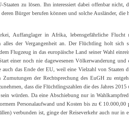
taaten zu lösen. Ihn interessiert dabei offenbar nicht, d
r deren Bürger berufen können und solche Ausländer, die h
rkei, Auffanglager in Afrika, lebensgefährliche Flucht 
 alles der Vergangenheit an. Der Flüchtling holt sich s
em Flugzeug in das europäische Land seiner Wahl einrei
 Start einer noch nie dagewesenen Völkerwanderung und 
 auch das Ende der EU, weil eine Vielzahl von Staaten 
sen Zumutungen der Rechtsprechung des EuGH zu entgeh
unehmen, dass die Flüchtlingszahlen die des Jahres 2015
r sein würden. Da eine Abschiebung nur in Wahlkampfred
 enormem Personalaufwand und Kosten bis zu € 10.000,00 
llen) verbunden ist, ginge der Reiseverkehr auch nur in e