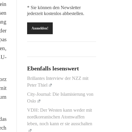
ein
* Sie können den Newsletter
sen
jederzeit kostenlos abbestellen.
ang
der
pas
en,
EU-
Ebenfalls lesenswert
Brillantes Interview der NZZ mit
orz
Peter Thiel
mit
City-Journal: Die Islamisierung von
sum
Oslo
VDH: Der Westen kann weder mit
nordkoreanischen Atomwaffen
das
leben, noch kann er sie ausschalten
rch