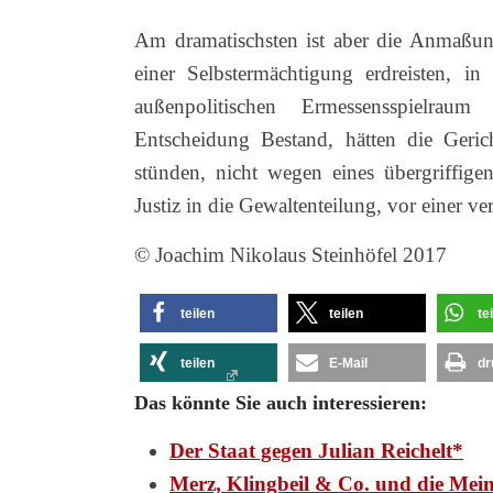
Am dramatischsten ist aber die Anmaßung
einer Selbstermächtigung erdreisten, i
außenpolitischen Ermessensspielraum
Entscheidung Bestand, hätten die Geric
stünden, nicht wegen eines übergriffigen
Justiz in die Gewaltenteilung, vor einer ve
© Joachim Nikolaus Steinhöfel 2017
teilen
teilen
te
teilen
E-Mail
dr
Das könnte Sie auch interessieren:
Der Staat gegen Julian Reichelt*
Merz, Klingbeil & Co. und die Mei