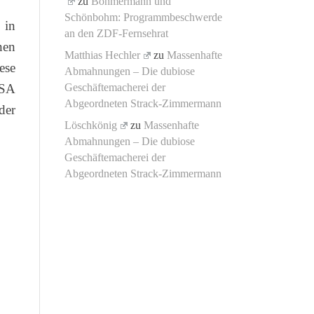
zu
Böhmermann und
Schönbohm: Programmbeschwerde
 in
an den ZDF-Fernsehrat
nen
Matthias Hechler
zu
Massenhafte
ese
Abmahnungen – Die dubiose
USA
Geschäftemacherei der
Abgeordneten Strack-Zimmermann
der
Löschkönig
zu
Massenhafte
Abmahnungen – Die dubiose
Geschäftemacherei der
Abgeordneten Strack-Zimmermann