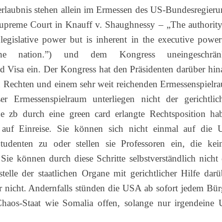
eerlaubnis stehen allein im Ermessen des US-Bundesregieru
upreme Court in Knauff v. Shaughnessy – „The authority
legislative power but is inherent in the executive power
the nation.”) und dem Kongress uneingeschrän
d Visa ein. Der Kongress hat den Präsidenten darüber hin
en Rechten und einem sehr weit reichenden Ermessenspielr
ser Ermessenspielraum unterliegen nicht der gerichtlic
 zb durch eine green card erlangte Rechtsposition ha
 auf Einreise. Sie können sich nicht einmal auf die 
udenten zu oder stellen sie Professoren ein, die kei
. Sie können durch diese Schritte selbstverständlich nicht 
lle der staatlichen Organe mit gerichtlicher Hilfe darü
r nicht. Andernfalls stünden die USA ab sofort jedem Bür
Chaos-Staat wie Somalia offen, solange nur irgendeine 