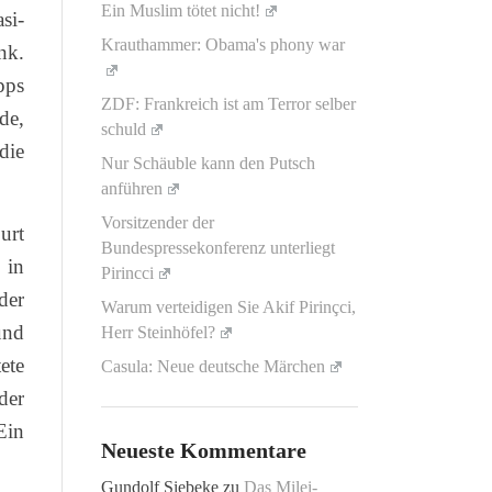
Ein Muslim tötet nicht!
si-
Krauthammer: Obama's phony war
nk.
pps
ZDF: Frankreich ist am Terror selber
de,
schuld
die
Nur Schäuble kann den Putsch
anführen
Vorsitzender der
urt
Bundespressekonferenz unterliegt
 in
Pirincci
der
Warum verteidigen Sie Akif Pirinçci,
und
Herr Steinhöfel?
ete
Casula: Neue deutsche Märchen
der
Ein
Neueste Kommentare
Gundolf Siebeke
zu
Das Milei-