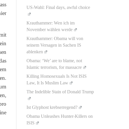
ass
US-Wahl: Final days, awful choice
ier
Krauthammer: Wen ich im
November wählen werde
mit
Krauthammer: Obama will von
ein
seinem Versagen in Sachen IS
sen
ablenken
das
Obama: ‘We’ are to blame, not
Islamic terrorism, for massacre
dem
Killing Homosexuals Is Not ISIS
en.
Law, It Is Muslim Law
 um
The Indelible Stain of Donald Trump
en,
pro
Ist Glyphost krebserregend?
ine
Obama Unleashes Hunter-Killers on
ISIS