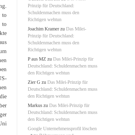
ng.
Prinzip für Deutschland:
Schuldenmachen muss den
 to
Richtigen wehtun
 to
Joachim Kramer
zu
Das Milei-
kte
Prinzip für Deutschland:
aus
Schuldenmachen muss den
Richtigen wehtun
aum
P aus MZ
zu
Das Milei-Prinzip für
hen
Deutschland: Schuldenmachen muss
ben
den Richtigen wehtun
US-
Zier G
zu
Das Milei-Prinzip für
nen
Deutschland: Schuldenmachen muss
die
den Richtigen wehtun
ber
Markus
zu
Das Milei-Prinzip für
Deutschland: Schuldenmachen muss
ger
den Richtigen wehtun
Uni
Google Unternehmensprofil löschen