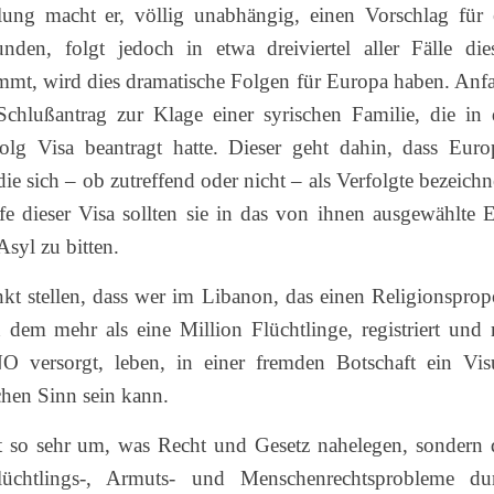
ung macht er, völlig unabhängig, einen Vorschlag für 
den, folgt jedoch in etwa dreiviertel aller Fälle die
mmt, wird dies dramatische Folgen für Europa haben.
Anf
Schlußantrag zur Klage einer syrischen Familie, die in 
olg Visa beantragt hatte. Dieser geht dahin, dass Euro
ie sich – ob zutreffend oder nicht – als Verfolgte bezeichn
lfe dieser Visa sollten sie in das von ihnen ausgewählte 
syl zu bitten.
kt stellen, dass wer im Libanon, das einen Religionsprop
n dem mehr als eine Million Flüchtlinge, registriert und 
UNO versorgt, leben, in einer fremden Botschaft ein Vi
ichen Sinn sein kann.
t so sehr um, was Recht und Gesetz nahelegen, sondern 
lüchtlings-, Armuts- und Menschenrechtsprobleme du