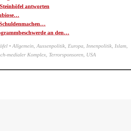
Steinhöfel antworten
ubiose…
d: Schuldenmachen…
ogrammbeschwerde an den…
öfel
•
Allgemein
,
Aussenpolitik
,
Europa
,
Innenpolitik
,
Islam
,
sch-medialer Komplex
,
Terrorsponsoren
,
USA