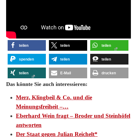
teilen
teilen
teilen
spenden
teilen
teilen
teilen
E-Mail
drucken
Das könnte Sie auch interessieren:
Merz, Klingbeil & Co. und die
Meinungsfreiheit –…
Eberhard Wein fragt – Broder und Steinhöfel
antworten
Der Staat gegen Julian Reichelt*