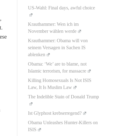
US-Wahl: Final days, awful choice
,
Krauthammer: Wen ich im
t.
November wählen werde
ese
Krauthammer: Obama will von
seinem Versagen in Sachen IS
ablenken
Obama: ‘We’ are to blame, not
Islamic terrorism, for massacre
Killing Homosexuals Is Not ISIS
Law, It Is Muslim Law
The Indelible Stain of Donald Trump
n
Ist Glyphost krebserregend?
Obama Unleashes Hunter-Killers on
ISIS