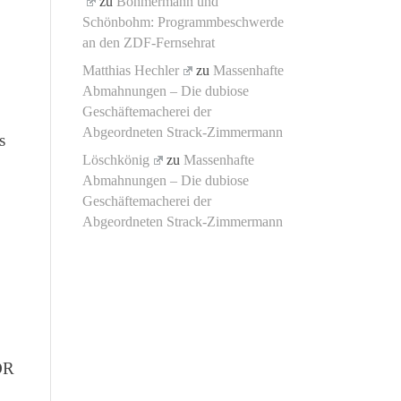
zu
Böhmermann und
Schönbohm: Programmbeschwerde
an den ZDF-Fernsehrat
Matthias Hechler
zu
Massenhafte
Abmahnungen – Die dubiose
Geschäftemacherei der
Abgeordneten Strack-Zimmermann
s
Löschkönig
zu
Massenhafte
Abmahnungen – Die dubiose
Geschäftemacherei der
Abgeordneten Strack-Zimmermann
WDR