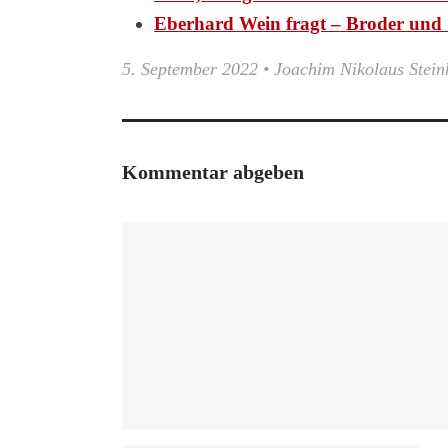
Eberhard Wein fragt – Broder und 
5. September 2022
•
Joachim Nikolaus Stein
Kommentar abgeben