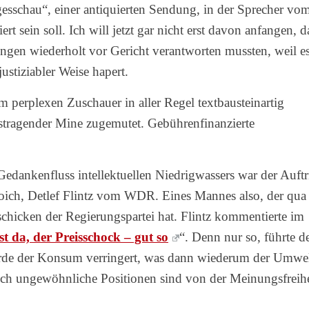
gesschau“, einer antiquierten Sendung, in der Sprecher vo
rt sein soll. Ich will jetzt gar nicht erst davon anfangen, d
ungen wiederholt vor Gericht verantworten mussten, weil e
ustiziabler Weise hapert.
erplexen Zuschauer in aller Regel textbausteinartig
tstragender Mine zugemutet. Gebührenfinanzierte
Gedankenfluss intellektuellen Niedrigwassers war der Auftri
roich, Detlef Flintz vom WDR. Eines Mannes also, der qua
hicken der Regierungspartei hat. Flintz kommentierte im
st da, der Preisschock – gut so
“. Denn nur so, führte d
rde der Konsum verringert, was dann wiederum der Umwe
uch ungewöhnliche Positionen sind von der Meinungsfreihe