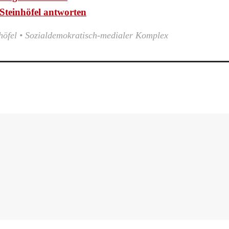
Steinhöfel antworten
höfel
•
Sozialdemokratisch-medialer Komplex