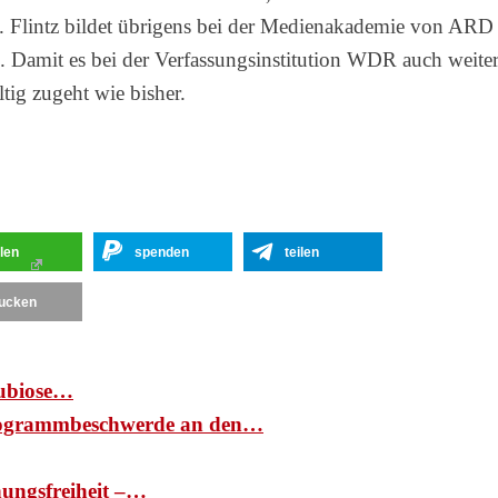
. Flintz bildet übrigens bei der Medienakademie von ARD
 Damit es bei der Verfassungsinstitution WDR auch weite
ltig zugeht wie bisher.
ilen
spenden
teilen
ucken
ubiose…
ogrammbeschwerde an den…
nungsfreiheit –…