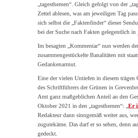
„tagesthemen“. Gleich gefolgt von der „ta
Zettel ablesen, was am jeweiligen Tag passie
sich selbst die „Faktenfinder“ dieser Send
bei der Suche nach Fakten gelegentlich in j
Im besagten „Kommentar“ nun werden dem p
zusammengestückelte Banalitäten mit staa
Gedankenarmut.
Eine der vielen Untiefen in diesem trägen 
des Schriftführers der Grünen in Grevenb
Amt ganz maßgeblichen Anteil an den Gesc
Oktober 2021 in den „tagesthemen“: „
Er i
Redakteur dann sinngemäß weiter aus, we
zugutekäme. Das darf er so sehen, denn a
gedeckt.