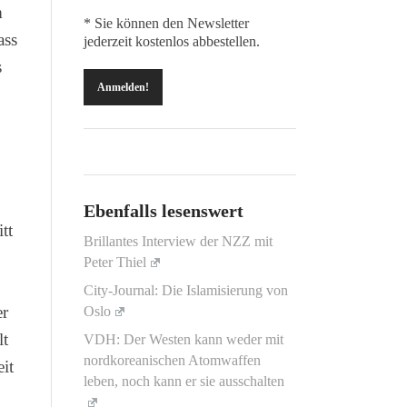
m
* Sie können den Newsletter
ass
jederzeit kostenlos abbestellen.
s
Ebenfalls lesenswert
tt
Brillantes Interview der NZZ mit
Peter Thiel
City-Journal: Die Islamisierung von
er
Oslo
lt
VDH: Der Westen kann weder mit
nordkoreanischen Atomwaffen
it
leben, noch kann er sie ausschalten