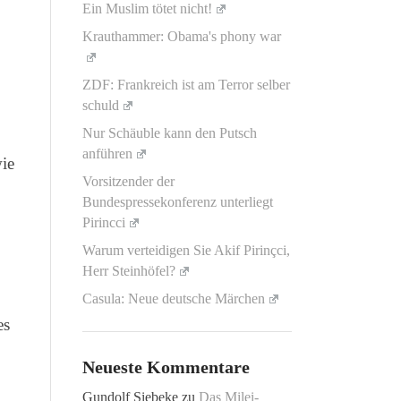
Ein Muslim tötet nicht!
Krauthammer: Obama's phony war
ZDF: Frankreich ist am Terror selber
schuld
Nur Schäuble kann den Putsch
anführen
wie
Vorsitzender der
Bundespressekonferenz unterliegt
Pirincci
Warum verteidigen Sie Akif Pirinçci,
Herr Steinhöfel?
Casula: Neue deutsche Märchen
es
Neueste Kommentare
Gundolf Siebeke
zu
Das Milei-