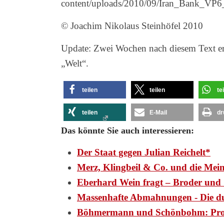
content/uploads/2010/09/Iran_Bank_VP
© Joachim Nikolaus Steinhöfel 2010
Update: Zwei Wochen nach diesem Text ers
„Welt“.
teilen
teilen
te
teilen
E-Mail
dr
Das könnte Sie auch interessieren:
Der Staat gegen Julian Reichelt*
Merz, Klingbeil & Co. und die Mei
Eberhard Wein fragt – Broder und 
Massenhafte Abmahnungen - Die d
Böhmermann und Schönbohm: Pr