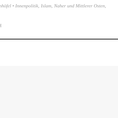
nhöfel
•
Innenpolitik
,
Islam
,
Naher und Mittlerer Osten
,
H