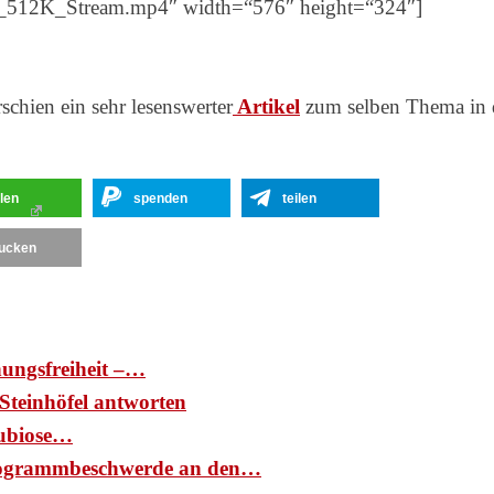
6_512K_Stream.mp4″ width=“576″ height=“324″]
chien ein sehr lesenswerter
Artikel
zum selben Thema in 
ilen
spenden
teilen
ucken
nungsfreiheit –…
Steinhöfel antworten
ubiose…
ogrammbeschwerde an den…