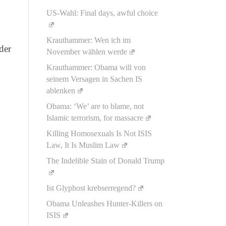
US-Wahl: Final days, awful choice
Krauthammer: Wen ich im
der
November wählen werde
Krauthammer: Obama will von
seinem Versagen in Sachen IS
ablenken
Obama: ‘We’ are to blame, not
Islamic terrorism, for massacre
Killing Homosexuals Is Not ISIS
Law, It Is Muslim Law
The Indelible Stain of Donald Trump
Ist Glyphost krebserregend?
Obama Unleashes Hunter-Killers on
ISIS