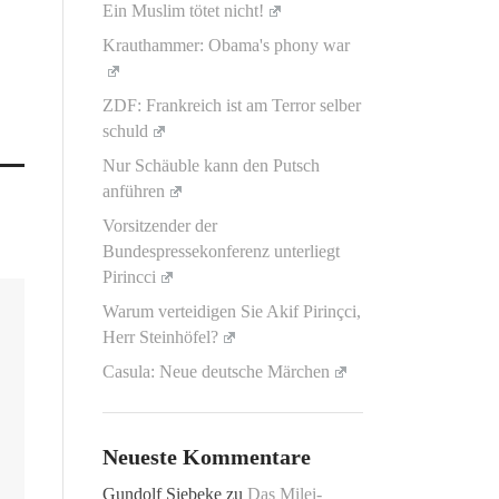
Ein Muslim tötet nicht!
Krauthammer: Obama's phony war
ZDF: Frankreich ist am Terror selber
schuld
Nur Schäuble kann den Putsch
anführen
Vorsitzender der
Bundespressekonferenz unterliegt
Pirincci
Warum verteidigen Sie Akif Pirinçci,
Herr Steinhöfel?
Casula: Neue deutsche Märchen
Neueste Kommentare
Gundolf Siebeke
zu
Das Milei-