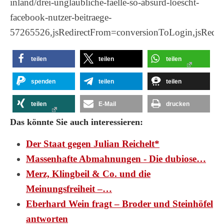
inland/drei-unglaubliche-faelle-so-absurd-loescht-
facebook-nutzer-beitraege-
57265526,jsRedirectFrom=conversionToLogin,jsRedir
teilen
teilen
teilen
spenden
teilen
teilen
teilen
E-Mail
drucken
Das könnte Sie auch interessieren:
Der Staat gegen Julian Reichelt*
Massenhafte Abmahnungen - Die dubiose…
Merz, Klingbeil & Co. und die
Meinungsfreiheit –…
Eberhard Wein fragt – Broder und Steinhöfel
antworten