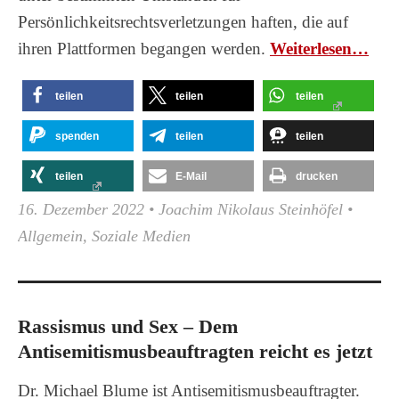
Persönlichkeitsrechtsverletzungen haften, die auf
ihren Plattformen begangen werden.
Wei­ter­le­sen…
teilen
teilen
teilen
spenden
teilen
teilen
teilen
E-Mail
drucken
16. Dezember 2022
•
Joachim Nikolaus Steinhöfel
•
Allgemein
,
Soziale Medien
Rassismus und Sex – Dem
Antisemitismusbeauftragten reicht es jetzt
Dr. Michael Blume ist Antisemitismusbeauftragter.