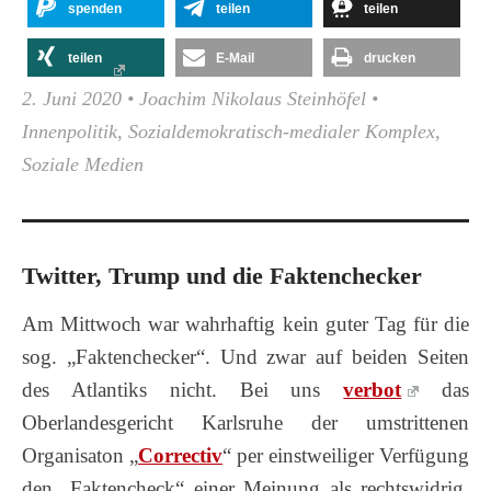
spenden
teilen
teilen
teilen
E-Mail
drucken
2. Juni 2020
•
Joachim Nikolaus Steinhöfel
•
Innenpolitik
,
Sozialdemokratisch-medialer Komplex
,
Soziale Medien
Twitter, Trump und die Faktenchecker
Am Mittwoch war wahrhaftig kein guter Tag für die
sog. „Faktenchecker“. Und zwar auf beiden Seiten
des Atlantiks nicht. Bei uns
verbot
das
Oberlandesgericht Karlsruhe der umstrittenen
Organisaton „
Correctiv
“ per einstweiliger Verfügung
den „Faktencheck“ einer Meinung als rechtswidrig.