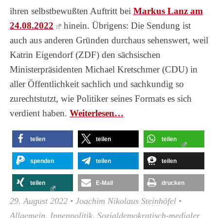
ihren selbstbewußten Auftritt bei
Markus Lanz am
24.08.2022
hinein. Übrigens: Die Sendung ist
auch aus anderen Gründen durchaus sehenswert, weil
Katrin Eigendorf (ZDF) den sächsischen
Ministerpräsidenten Michael Kretschmer (CDU) in
aller Öffentlichkeit sachlich und sachkundig so
zurechtstutzt, wie Politiker seines Formats es sich
verdient haben.
Wei­ter­le­sen…
teilen
teilen
teilen
spenden
teilen
teilen
teilen
E-Mail
drucken
29. August 2022
•
Joachim Nikolaus Steinhöfel
•
Allgemein
,
Innenpolitik
,
Sozialdemokratisch-medialer