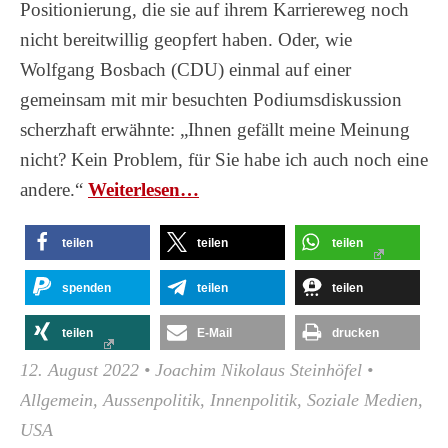
Positionierung, die sie auf ihrem Karriereweg noch
nicht bereitwillig geopfert haben. Oder, wie
Wolfgang Bosbach (CDU) einmal auf einer
gemeinsam mit mir besuchten Podiumsdiskussion
scherzhaft erwähnte: „Ihnen gefällt meine Meinung
nicht? Kein Problem, für Sie habe ich auch noch eine
andere.“
Wei­ter­le­sen…
teilen
teilen
teilen
spenden
teilen
teilen
teilen
E-Mail
drucken
12. August 2022
•
Joachim Nikolaus Steinhöfel
•
Allgemein
,
Aussenpolitik
,
Innenpolitik
,
Soziale Medien
,
USA