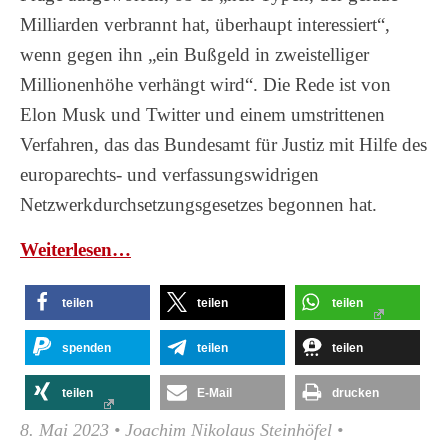
Milliarden verbrannt hat, überhaupt interessiert“,
wenn gegen ihn „ein Bußgeld in zweistelliger
Millionenhöhe verhängt wird“. Die Rede ist von
Elon Musk und Twitter und einem umstrittenen
Verfahren, das das Bundesamt für Justiz mit Hilfe des
europarechts- und verfassungswidrigen
Netzwerkdurchsetzungsgesetzes begonnen hat.
Wei­ter­le­sen…
teilen
teilen
teilen
spenden
teilen
teilen
teilen
E-Mail
drucken
8. Mai 2023
•
Joachim Nikolaus Steinhöfel
•