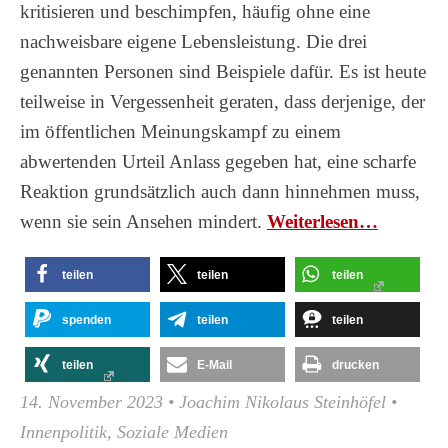
kritisieren und beschimpfen, häufig ohne eine
nachweisbare eigene Lebensleistung. Die drei
genannten Personen sind Beispiele dafür. Es ist heute
teilweise in Vergessenheit geraten, dass derjenige, der
im öffentlichen Meinungskampf zu einem
abwertenden Urteil Anlass gegeben hat, eine scharfe
Reaktion grundsätzlich auch dann hinnehmen muss,
wenn sie sein Ansehen mindert.
Wei­ter­le­sen…
teilen
teilen
teilen
spenden
teilen
teilen
teilen
E-Mail
drucken
14. November 2023
•
Joachim Nikolaus Steinhöfel
•
Innenpolitik
,
Soziale Medien