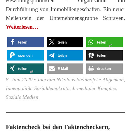
Bewirtungsprodukten. – Organisation und
Durchführung von Immobiliengeschäften. Ein neuer
Meilenstein der Unternehmensgruppe Schraven.
Wei­ter­le­sen…
teilen
teilen
teilen
spenden
teilen
teilen
teilen
E-Mail
drucken
8. Juni 2020
•
Joachim Nikolaus Steinhöfel
•
Allgemein
,
Innenpolitik
,
Sozialdemokratisch-medialer Komplex
,
Soziale Medien
Faktencheck bei den Faktencheckern,