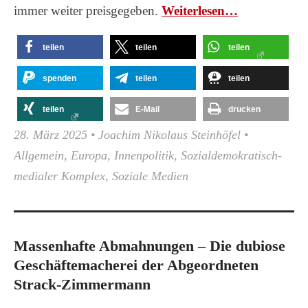
immer weiter preisgegeben.
Wei­ter­le­sen…
teilen
teilen
teilen
spenden
teilen
teilen
teilen
E-Mail
drucken
28. März 2025
•
Joachim Nikolaus Steinhöfel
•
Allgemein
,
Europa
,
Innenpolitik
,
Sozialdemokratisch-
medialer Komplex
,
Soziale Medien
Massenhafte Abmahnungen – Die dubiose
Geschäftemacherei der Abgeordneten
Strack-Zimmermann