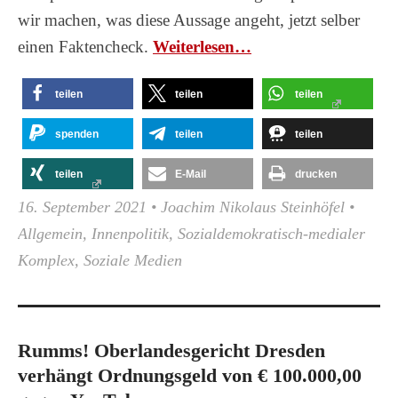
wir machen, was diese Aussage angeht, jetzt selber
einen Faktencheck.
Wei­ter­le­sen…
teilen
teilen
teilen
spenden
teilen
teilen
teilen
E-Mail
drucken
16. September 2021
•
Joachim Nikolaus Steinhöfel
•
Allgemein
,
Innenpolitik
,
Sozialdemokratisch-medialer
Komplex
,
Soziale Medien
Rumms! Oberlandesgericht Dresden
verhängt Ordnungsgeld von € 100.000,00