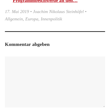
Programmbeschwerde an den…
17. Mai 2019
•
Joachim Nikolaus Steinhöfel
•
Allgemein
,
Europa
,
Innenpolitik
Kommentar abgeben