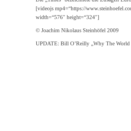
[videojs mp4=“https://www.steinhoefel.c
width=“576″ height=“324″]
© Joachim Nikolaus Steinhöfel 2009
UPDATE: Bill O’Reilly „Why The World W