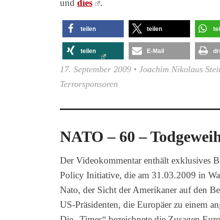
und
dies
.
teilen
teilen
te
teilen
E-Mail
dr
17. September 2009
•
Joachim Nikolaus Stei
Terrorsponsoren
NATO – 60 – Todgeweih
Der Videokommentar enthält exklusives B
Policy Initiative, die am 31.03.2009 in Was
Nato, der Sicht der Amerikaner auf den Be
US-Präsidenten, die Europäer zu einem a
Die „Times“ bezeichnete die Zusagen Euro