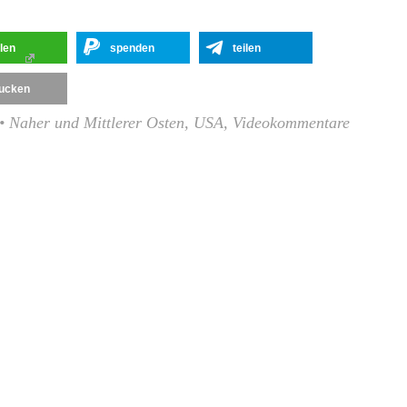
ilen
spenden
teilen
ucken
•
Naher und Mittlerer Osten
,
USA
,
Videokommentare