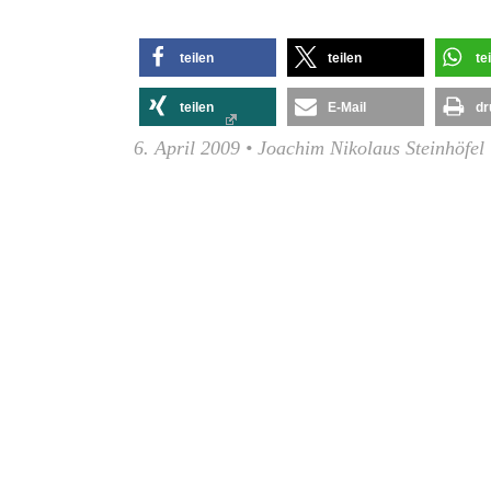
teilen
teilen
te
teilen
E-Mail
dr
6. April 2009
•
Joachim Nikolaus Steinhöfel