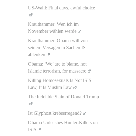
US-Wahl: Final days, awful choice
Krauthammer: Wen ich im
November wählen werde
Krauthammer: Obama will von
seinem Versagen in Sachen IS
ablenken
Obama: ‘We’ are to blame, not
Islamic terrorism, for massacre
Killing Homosexuals Is Not ISIS
Law, It Is Muslim Law
The Indelible Stain of Donald Trump
Ist Glyphost krebserregend?
Obama Unleashes Hunter-Killers on
ISIS