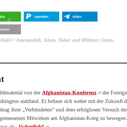
ilen
spenden
teilen
ucken
nhöfel
•
Innenpolitik
,
Islam
,
Naher und Mittlerer Osten
,
t
ildmaterial von der
Afghanistan-Konferenz
der Foreig
hington stattfand. Er befasst sich weiter mit der Zukunft d
itrag ihrer „Verbündeten“ und dem erfolglosen Versuch de
ngemessenen Mitwirken am Afghanistan-Krieg zu bewegen
pas als
„lächerlich“
.