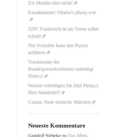
Ein Muslim tötet nicht!
Krauthammer: Obama's phony war
ZDF: Frankreich ist am Terror selber
schuld
Nur Schäuble kann den Putsch
anführen
Vorsitzender der
Bundespressekonferenz unterliegt
Pirincci
Warum verteidigen Sie Akif Pirinçci,
Herr Steinhöfel?
Casula: Neue deutsche Märchen
Neueste Kommentare
Gundolf Siebeke
zu
Das Milei-