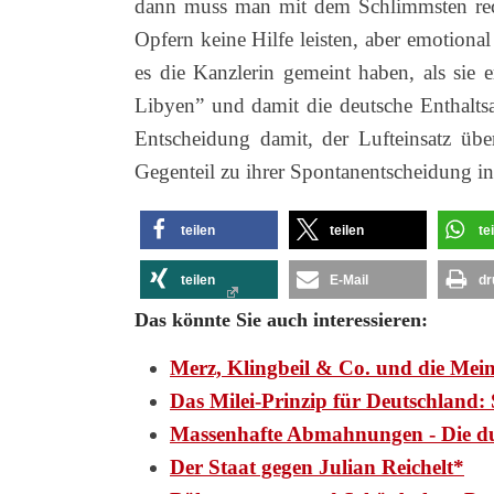
dann muss man mit dem Schlimmsten rec
Opfern keine Hilfe leisten, aber emotiona
es die Kanzlerin gemeint haben, als sie e
Libyen” und damit die deutsche Enthaltsa
Entscheidung damit, der Lufteinsatz übe
Gegenteil zu ihrer Spontanentscheidung i
teilen
teilen
te
teilen
E-Mail
dr
Das könnte Sie auch interessieren:
Merz, Klingbeil & Co. und die Mei
Das Milei-Prinzip für Deutschlan
Massenhafte Abmahnungen - Die d
Der Staat gegen Julian Reichelt*