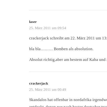
laser
25. März 2011 um 09:54
crackerjack schreibt am 22. März 2011 um 13
bla bla……… Bomben als absolution.
Absolut richtig,aber am bestem auf Kaba und 
crackerjack
25. März 2011 um 00:49
Skandalos hat offenbar in nordafrika irgend
entdeckt, denen nur nach bester deutscher tr