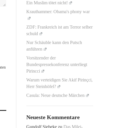
Ein Muslim tötet nicht!
Krauthammer: Obama's phony war
ZDF: Frankreich ist am Terror selber
schuld
Nur Schäuble kann den Putsch
anführen
Vorsitzender der
Bundespressekonferenz unterliegt
aten
Pirincci
Warum verteidigen Sie Akif Pirinçci,
Herr Steinhöfel?
Casula: Neue deutsche Märchen
Neueste Kommentare
Gundolf Siebeke
zu
Das Milei-