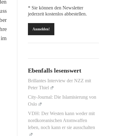
den
* Sie können den Newsletter
uss
jederzeit kostenlos abbestellen.
ber
hre
 im
Ebenfalls lesenswert
Brillantes Interview der NZZ mit
Peter Thiel
City-Journal: Die Islamisierung von
Oslo
VDH: Der Westen kann weder mit
nordkoreanischen Atomwaffen
leben, noch kann er sie ausschalten