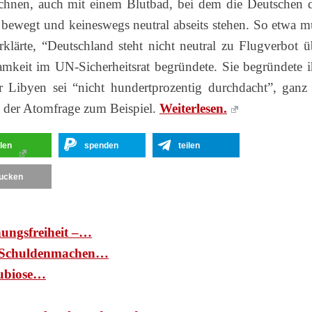
hnen, auch mit einem Blutbad, bei dem die Deutschen 
l bewegt und keineswegs neutral abseits stehen. So etwa m
rklärte, “Deutschland steht nicht neutral zu Flugverbot ü
mkeit im UN-Sicherheitsrat begründete. Sie begründete i
r Libyen sei “nicht hundertprozentig durchdacht”, ganz
n der Atomfrage zum Beispiel.
Weiterlesen.
ilen
spenden
teilen
ucken
nungsfreiheit –…
d: Schuldenmachen…
ubiose…