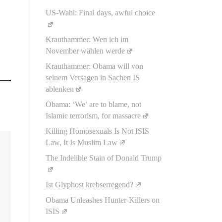
US-Wahl: Final days, awful choice
Krauthammer: Wen ich im
November wählen werde
Krauthammer: Obama will von
seinem Versagen in Sachen IS
ablenken
Obama: ‘We’ are to blame, not
Islamic terrorism, for massacre
Killing Homosexuals Is Not ISIS
Law, It Is Muslim Law
The Indelible Stain of Donald Trump
Ist Glyphost krebserregend?
Obama Unleashes Hunter-Killers on
ISIS