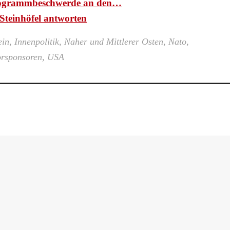
ogrammbeschwerde an den…
Steinhöfel antworten
ein
,
Innenpolitik
,
Naher und Mittlerer Osten
,
Nato
,
orsponsoren
,
USA