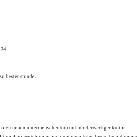
:04
zu bester stunde.
wo den neuen untermenschentum mit minderwertiger kultur
adition der vernichtungs und dominanz krieg brutal beizukomm