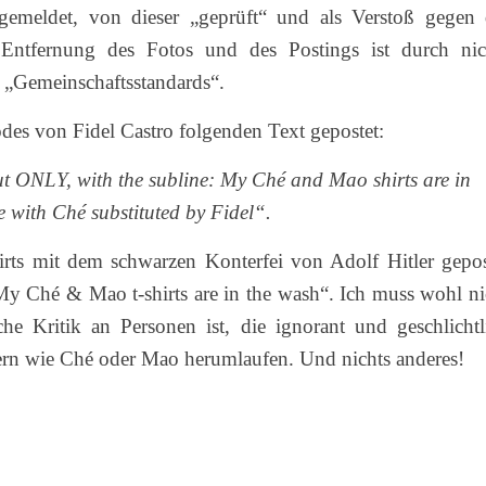
emeldet, von dieser „geprüft“ und als Verstoß gegen 
 Entfernung des Fotos und des Postings ist durch nic
er „Gemeinschaftsstandards“.
odes von Fidel Castro folgenden Text gepostet:
But ONLY, with the subline: My Ché and Mao shirts are in
 with Ché substituted by Fidel“.
irts mit dem schwarzen Konterfei von Adolf Hitler gepos
„My Ché & Mao t-shirts are in the wash“. Ich muss wohl ni
iche Kritik an Personen ist, die ignorant und geschlichtl
rn wie Ché oder Mao herumlaufen. Und nichts anderes!