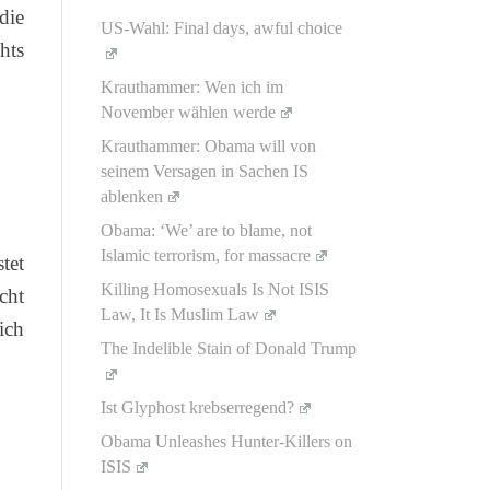
die
US-Wahl: Final days, awful choice
hts
Krauthammer: Wen ich im
November wählen werde
Krauthammer: Obama will von
seinem Versagen in Sachen IS
ablenken
Obama: ‘We’ are to blame, not
Islamic terrorism, for massacre
tet
Killing Homosexuals Is Not ISIS
cht
Law, It Is Muslim Law
ich
The Indelible Stain of Donald Trump
Ist Glyphost krebserregend?
Obama Unleashes Hunter-Killers on
ISIS