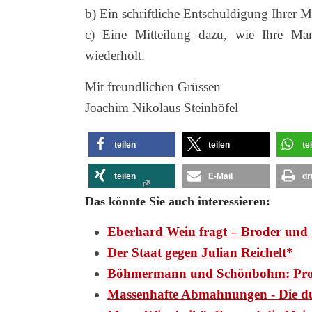
b) Ein schriftliche Entschuldigung Ihrer 
c) Eine Mitteilung dazu, wie Ihre Mand
wiederholt.
Mit freundlichen Grüssen
Joachim Nikolaus Steinhöfel
teilen
teilen
te
teilen
E-Mail
dr
Das könnte Sie auch interessieren:
Eberhard Wein fragt – Broder und 
Der Staat gegen Julian Reichelt*
Böhmermann und Schönbohm: Pr
Massenhafte Abmahnungen - Die d