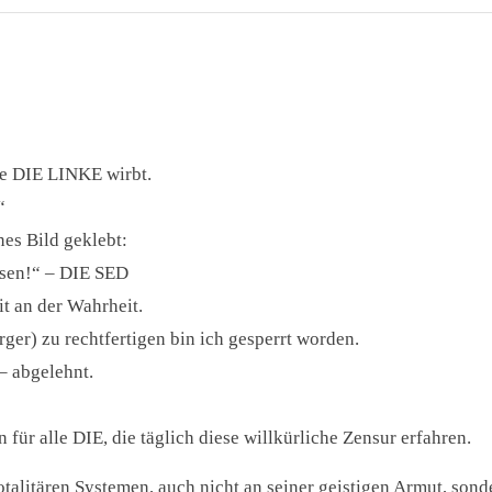
ie DIE LINKE wirbt.
“
nes Bild geklebt:
ssen!“ – DIE SED
t an der Wahrheit.
ger) zu rechtfertigen bin ich gesperrt worden.
– abgelehnt.
für alle DIE, die täglich diese willkürliche Zensur erfahren.
talitären Systemen, auch nicht an seiner geistigen Armut, sond