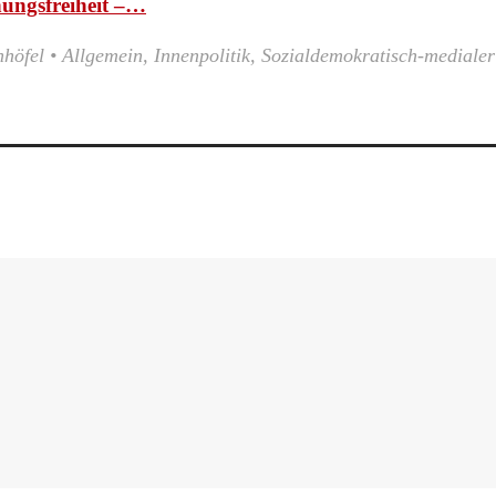
nungsfreiheit –…
nhöfel
•
Allgemein
,
Innenpolitik
,
Sozialdemokratisch-medialer