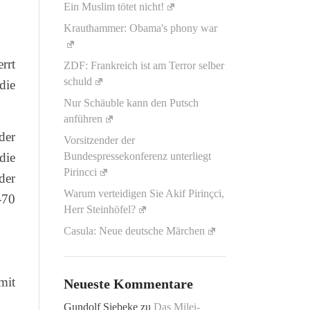
Ein Muslim tötet nicht!
Krauthammer: Obama's phony war
rrt
ZDF: Frankreich ist am Terror selber
schuld
die
Nur Schäuble kann den Putsch
anführen
der
Vorsitzender der
die
Bundespressekonferenz unterliegt
Pirincci
der
Warum verteidigen Sie Akif Pirinçci,
-70
Herr Steinhöfel?
Casula: Neue deutsche Märchen
mit
Neueste Kommentare
Gundolf Siebeke
zu
Das Milei-