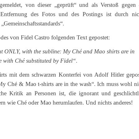
emeldet, von dieser „geprüft“ und als Verstoß gegen 
 Entfernung des Fotos und des Postings ist durch nic
er „Gemeinschaftsstandards“.
odes von Fidel Castro folgenden Text gepostet:
But ONLY, with the subline: My Ché and Mao shirts are in
 with Ché substituted by Fidel“.
irts mit dem schwarzen Konterfei von Adolf Hitler gepos
„My Ché & Mao t-shirts are in the wash“. Ich muss wohl ni
iche Kritik an Personen ist, die ignorant und geschlichtl
rn wie Ché oder Mao herumlaufen. Und nichts anderes!