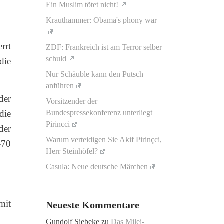
Ein Muslim tötet nicht!
Krauthammer: Obama's phony war
rrt
ZDF: Frankreich ist am Terror selber
schuld
die
Nur Schäuble kann den Putsch
anführen
der
Vorsitzender der
die
Bundespressekonferenz unterliegt
Pirincci
der
Warum verteidigen Sie Akif Pirinçci,
-70
Herr Steinhöfel?
Casula: Neue deutsche Märchen
mit
Neueste Kommentare
Gundolf Siebeke
zu
Das Milei-