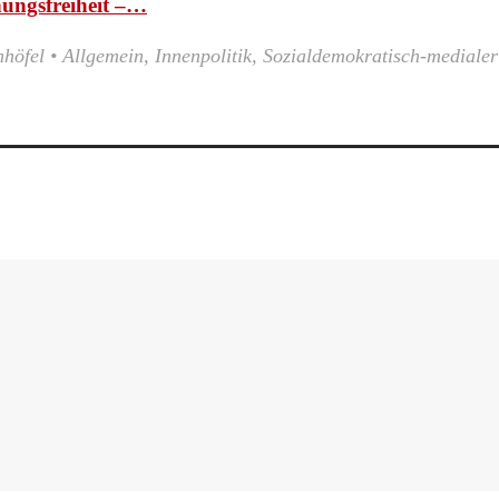
nungsfreiheit –…
nhöfel
•
Allgemein
,
Innenpolitik
,
Sozialdemokratisch-medialer