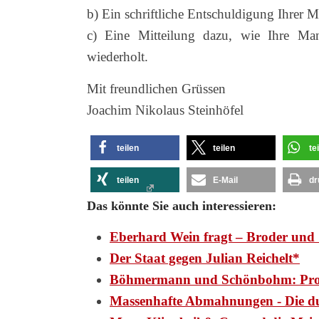
b) Ein schriftliche Entschuldigung Ihrer 
c) Eine Mitteilung dazu, wie Ihre Mand
wiederholt.
Mit freundlichen Grüssen
Joachim Nikolaus Steinhöfel
teilen
teilen
te
teilen
E-Mail
dr
Das könnte Sie auch interessieren:
Eberhard Wein fragt – Broder und 
Der Staat gegen Julian Reichelt*
Böhmermann und Schönbohm: Pr
Massenhafte Abmahnungen - Die d