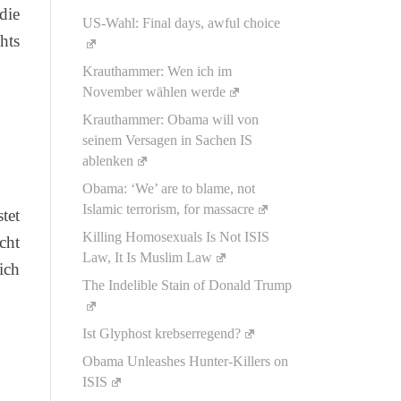
die
US-Wahl: Final days, awful choice
hts
Krauthammer: Wen ich im
November wählen werde
Krauthammer: Obama will von
seinem Versagen in Sachen IS
ablenken
Obama: ‘We’ are to blame, not
Islamic terrorism, for massacre
tet
Killing Homosexuals Is Not ISIS
cht
Law, It Is Muslim Law
ich
The Indelible Stain of Donald Trump
Ist Glyphost krebserregend?
Obama Unleashes Hunter-Killers on
ISIS