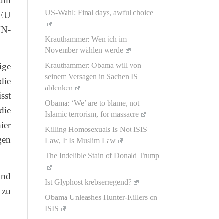
zum
US-Wahl: Final days, awful choice
 EU
UN-
Krauthammer: Wen ich im
November wählen werde
ige
Krauthammer: Obama will von
seinem Versagen in Sachen IS
die
ablenken
sst
Obama: ‘We’ are to blame, not
die
Islamic terrorism, for massacre
ier
Killing Homosexuals Is Not ISIS
gen
Law, It Is Muslim Law
The Indelible Stain of Donald Trump
und
Ist Glyphost krebserregend?
 zu
Obama Unleashes Hunter-Killers on
ISIS