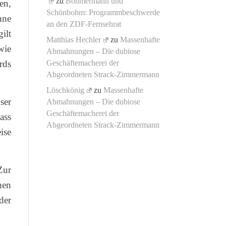
zu
Böhmermann und
en,
Schönbohm: Programmbeschwerde
nne
an den ZDF-Fernsehrat
ilt
Matthias Hechler
zu
Massenhafte
wie
Abmahnungen – Die dubiose
rds
Geschäftemacherei der
Abgeordneten Strack-Zimmermann
Löschkönig
zu
Massenhafte
ser
Abmahnungen – Die dubiose
Geschäftemacherei der
ass
Abgeordneten Strack-Zimmermann
ise
Zur
hen
der