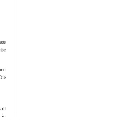
ass
ise
men
Die
oll
 in