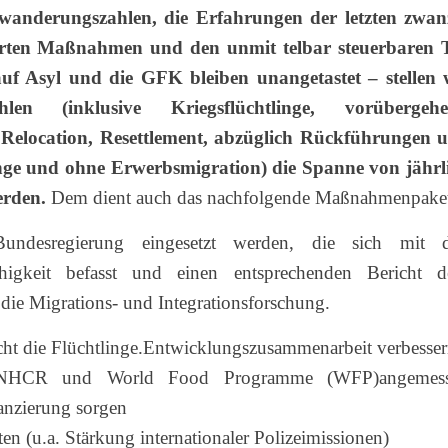
uwanderungszahlen, die Erfahrungen der letzten zwan
barten Maßnahmen und den unmit telbar steuerbaren T
 Asyl und die GFK bleiben unangetastet – stellen 
en (inklusive Kriegsflüchtlinge, vorübergeh
, Relocation, Resettlement, abzüglich Rückführungen 
linge und ohne Erwerbsmigration) die Spanne von jährl
erden.
Dem dient auch das nachfolgende Maßnahmenpake
undesregierung eingesetzt werden, die sich mit 
higkeit befasst und einen entsprechenden Bericht 
 die Migrations- und Integrationsforschung.
cht die Flüchtlinge.Entwicklungszusammenarbeit verbesse
 UNHCR und World Food Programme (WFP)angemes
nanzierung sorgen
n (u.a. Stärkung internationaler Polizeimissionen)