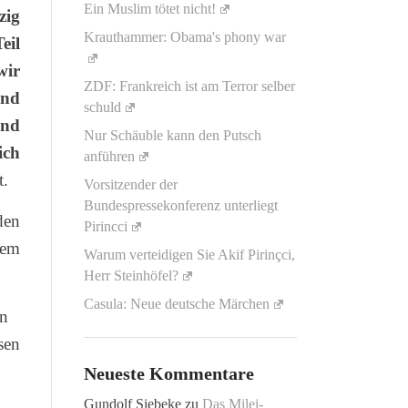
Ein Muslim tötet nicht!
zig
Krauthammer: Obama's phony war
eil
wir
ZDF: Frankreich ist am Terror selber
end
schuld
und
Nur Schäuble kann den Putsch
ich
anführen
t.
Vorsitzender der
Bundespressekonferenz unterliegt
den
Pirincci
dem
Warum verteidigen Sie Akif Pirinçci,
Herr Steinhöfel?
Casula: Neue deutsche Märchen
rn
sen
Neueste Kommentare
Gundolf Siebeke
zu
Das Milei-