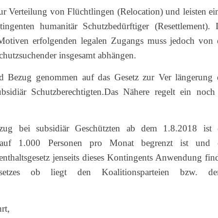
ur Verteilung von Flüchtlingen (Relocation) und leisten ei
ngenten humanitär Schutzbedürftiger (Resettlement). 
Motiven erfolgenden legalen Zugangs muss jedoch von 
hutzsuchender insgesamt abhängen.
rd Bezug genommen auf das Gesetz zur Ver längerung 
sidiär Schutzberechtigten.Das Nähere regelt ein noch
ug bei subsidiär Geschützten ab dem 1.8.2018 ist 
g auf 1.000 Personen pro Monat begrenzt ist und 
nthaltsgesetz jenseits dieses Kontingents Anwendung find
etzes ob liegt den Koalitionsparteien bzw. de
rt,