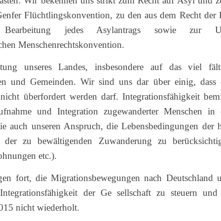
tasten: Wir bekennen uns strikt zum Recht auf Asyl und 
Genfer Flüchtlingskonvention, zu den aus dem Recht der
zur Bearbeitung jedes Asylantrags sowie zur 
schen Menschenrechtskonvention.
stung unseres Landes, insbesondere auf das viel fält
en und Gemeinden. Wir sind uns dar über einig, dass 
 nicht überfordert werden darf. Integrationsfähigkeit bemi
Aufnahme und Integration zugewanderter Menschen in 
t sie auch unseren Anspruch, die Lebensbedingungen der h
 der zu bewältigenden Zuwanderung zu berücksichti
ohnungen etc.).
gen fort, die Migrationsbewegungen nach Deutschland 
tegrationsfähigkeit der Ge sellschaft zu steuern und
015 nicht wiederholt.