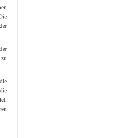
nen
Die
der
der
 zu
die
die
et.
ren